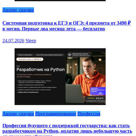
Акции, скидки
Системная подготовка к ЕГЭ и ОГЭ: 4 предмета от 3490 ₽
в месяц. Первые два месяца лета — бесплатно
24.07.2026
Sleep
Акции, скидки
Программирование
Профессия
Профессия будущего с поддержкой государства: как стать
разработчиком на Python, оплатив лишь небольшую часть