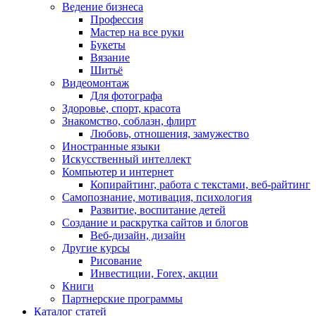
Ведение бизнеса
Профессия
Мастер на все руки
Букеты
Вязание
Шитьё
Видеомонтаж
Для фотографа
Здоровье, спорт, красота
Знакомство, соблазн, флирт
Любовь, отношения, замужество
Иностранные языки
Искусственный интеллект
Компьютер и интернет
Копирайтинг, работа с текстами, веб-райтинг
Самопознание, мотивация, психология
Развитие, воспитание детей
Создание и раскрутка сайтов и блогов
Веб-дизайн, дизайн
Другие курсы
Рисование
Инвестиции, Forex, акции
Книги
Партнерские программы
Каталог статей