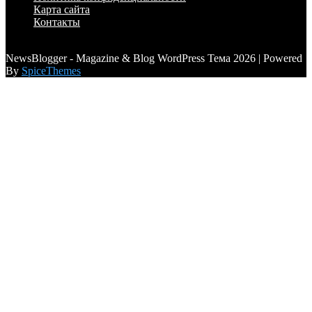
Карта сайта
Контакты
a6a3996d789ca2d0
NewsBlogger - Magazine & Blog WordPress Тема 2026 | Powered
By
SpiceThemes