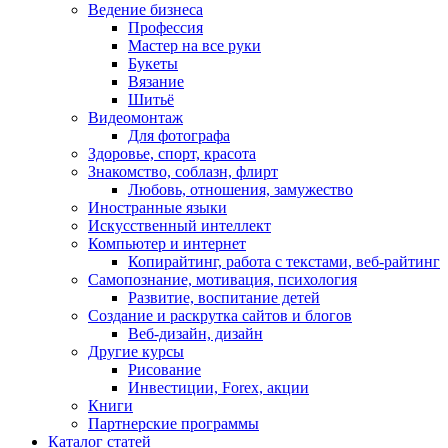
Ведение бизнеса
Профессия
Мастер на все руки
Букеты
Вязание
Шитьё
Видеомонтаж
Для фотографа
Здоровье, спорт, красота
Знакомство, соблазн, флирт
Любовь, отношения, замужество
Иностранные языки
Искусственный интеллект
Компьютер и интернет
Копирайтинг, работа с текстами, веб-райтинг
Самопознание, мотивация, психология
Развитие, воспитание детей
Создание и раскрутка сайтов и блогов
Веб-дизайн, дизайн
Другие курсы
Рисование
Инвестиции, Forex, акции
Книги
Партнерские программы
Каталог статей