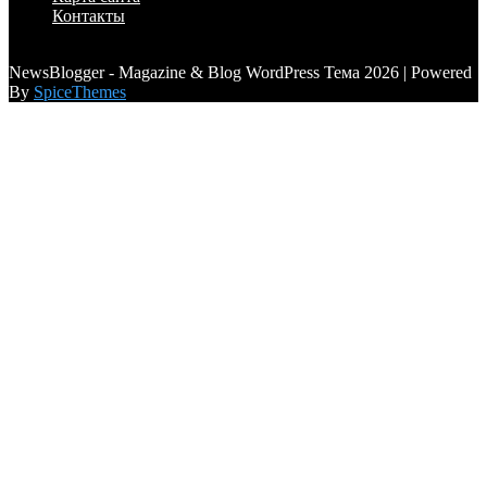
Контакты
a6a3996d789ca2d0
NewsBlogger - Magazine & Blog WordPress Тема 2026 | Powered
By
SpiceThemes