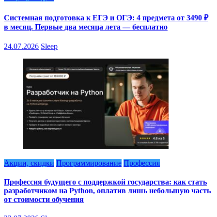
Системная подготовка к ЕГЭ и ОГЭ: 4 предмета от 3490 ₽
в месяц. Первые два месяца лета — бесплатно
24.07.2026
Sleep
Акции, скидки
Программирование
Профессия
Профессия будущего с поддержкой государства: как стать
разработчиком на Python, оплатив лишь небольшую часть
от стоимости обучения