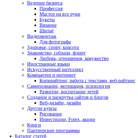
Ведение бизнеса
Профессия
Мастер на все руки
Букеты
Вязание
Шитьё
Видеомонтаж
Для фотографа
Здоровье, спорт, красота
Знакомство, соблазн, флирт
Любовь, отношения, замужество
Иностранные языки
Искусственный интеллект
Компьютер и интернет
Копирайтинг, работа с текстами, веб-райтинг
Самопознание, мотивация, психология
Развитие, воспитание детей
Создание и раскрутка сайтов и блогов
Веб-дизайн, дизайн
Другие курсы
Рисование
Инвестиции, Forex, акции
Книги
Партнерские программы
Каталог статей