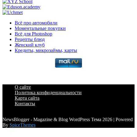
Всё про автомобили
Моментальные покупки
Всё для Photoshop
Рецепты блюд
Женский клуб
Кредиты, микрозаймы, карты
О сайте
Политика конфиденциальности
Карта сайта
Контакты
a6a3996d789ca2d0
NewsBlogger - Magazine & Blog WordPress Тема 2026 | Powered
By
SpiceThemes