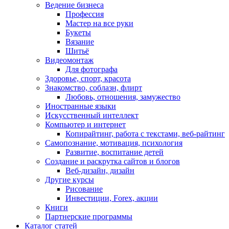
Ведение бизнеса
Профессия
Мастер на все руки
Букеты
Вязание
Шитьё
Видеомонтаж
Для фотографа
Здоровье, спорт, красота
Знакомство, соблазн, флирт
Любовь, отношения, замужество
Иностранные языки
Искусственный интеллект
Компьютер и интернет
Копирайтинг, работа с текстами, веб-райтинг
Самопознание, мотивация, психология
Развитие, воспитание детей
Создание и раскрутка сайтов и блогов
Веб-дизайн, дизайн
Другие курсы
Рисование
Инвестиции, Forex, акции
Книги
Партнерские программы
Каталог статей