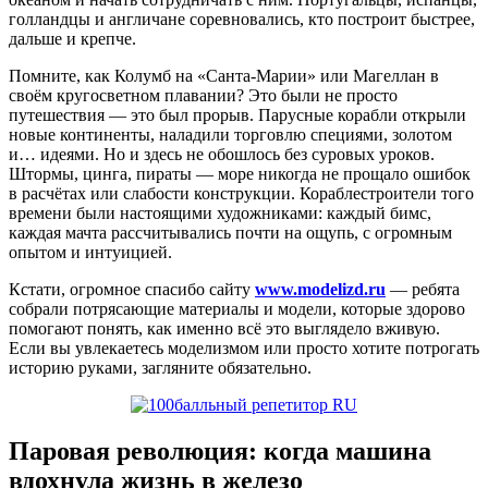
голландцы и англичане соревновались, кто построит быстрее,
дальше и крепче.
Помните, как Колумб на «Санта-Марии» или Магеллан в
своём кругосветном плавании? Это были не просто
путешествия — это был прорыв. Парусные корабли открыли
новые континенты, наладили торговлю специями, золотом
и… идеями. Но и здесь не обошлось без суровых уроков.
Штормы, цинга, пираты — море никогда не прощало ошибок
в расчётах или слабости конструкции. Кораблестроители того
времени были настоящими художниками: каждый бимс,
каждая мачта рассчитывались почти на ощупь, с огромным
опытом и интуицией.
Кстати, огромное спасибо сайту
www.modelizd.ru
— ребята
собрали потрясающие материалы и модели, которые здорово
помогают понять, как именно всё это выглядело вживую.
Если вы увлекаетесь моделизмом или просто хотите потрогать
историю руками, загляните обязательно.
Паровая революция: когда машина
вдохнула жизнь в железо