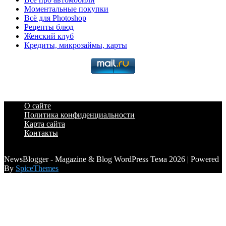
Моментальные покупки
Всё для Photoshop
Рецепты блюд
Женский клуб
Кредиты, микрозаймы, карты
О сайте
Политика конфиденциальности
Карта сайта
Контакты
a6a3996d789ca2d0
NewsBlogger - Magazine & Blog WordPress Тема 2026 | Powered
By
SpiceThemes