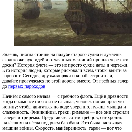
Знаешь, иногда стоишь на палубе старого судна и думаешь:
сколько же рук, идей и отчаянных мечтаний прошло через эти
доски? История флота — это не просто сухие даты и чертежи.
Это история людей, которые рисковали всем, чтобы выйти за
горизонт. Сегодня, друзья-моряки и кораблестроители,
давайте прогуляемся по этой дороге вместе. От гребных галер
до
первых пароходов
.
Начнём с самого начала — с гребного флота. Ещё в древности,
когда о компасе никто и не слышал, человек понял простую
истину: чтобы двигаться по воде уверенно, нужны мышцы и
слаженность. Финикийцы, греки, римляне — все они строили
галеры и триремы. Представьте: сотни гребцов, синхронно
налёгших на вёсла под ритм барабана. Это была настоящая
машина войны. Скорость, манёвренность, таран — вот что