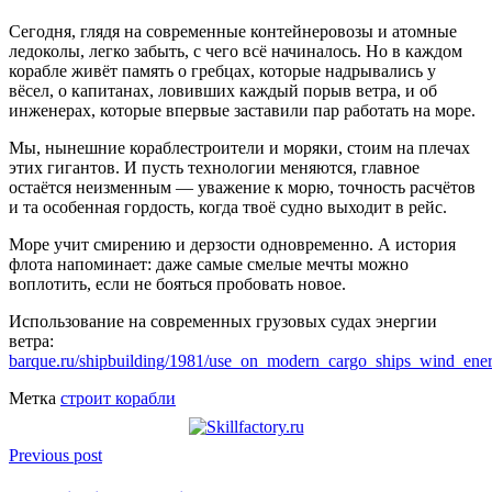
Сегодня, глядя на современные контейнеровозы и атомные
ледоколы, легко забыть, с чего всё начиналось. Но в каждом
корабле живёт память о гребцах, которые надрывались у
вёсел, о капитанах, ловивших каждый порыв ветра, и об
инженерах, которые впервые заставили пар работать на море.
Мы, нынешние кораблестроители и моряки, стоим на плечах
этих гигантов. И пусть технологии меняются, главное
остаётся неизменным — уважение к морю, точность расчётов
и та особенная гордость, когда твоё судно выходит в рейс.
Море учит смирению и дерзости одновременно. А история
флота напоминает: даже самые смелые мечты можно
воплотить, если не бояться пробовать новое.
Использование на современных грузовых судах энергии
ветра:
barque.ru/shipbuilding/1981/use_on_modern_cargo_ships_wind_ene
Метка
строит корабли
Previous post