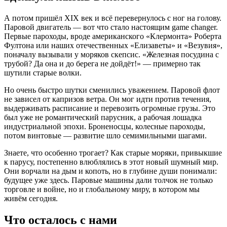
А потом пришёл XIX век и всё перевернулось с ног на голову.
Паровой двигатель — вот что стало настоящим game changer.
Первые пароходы, вроде американского «Клермонта» Роберта
Фултона или наших отечественных «Елизаветы» и «Везувия»,
поначалу вызывали у моряков скепсис. «Железная посудина с
трубой? Да она и до берега не дойдёт!» — примерно так
шутили старые волки.
Но очень быстро шутки сменились уважением. Паровой флот
не зависел от капризов ветра. Он мог идти против течения,
выдерживать расписание и перевозить огромные грузы. Это
был уже не романтический парусник, а рабочая лошадка
индустриальной эпохи. Броненосцы, колесные пароходы,
потом винтовые — развитие шло семимильными шагами.
Знаете, что особенно трогает? Как старые моряки, привыкшие
к парусу, постепенно влюблялись в этот новый шумный мир.
Они ворчали на дым и копоть, но в глубине души понимали:
будущее уже здесь. Паровые машины дали толчок не только
торговле и войне, но и глобальному миру, в котором мы
живём сегодня.
Что осталось с нами