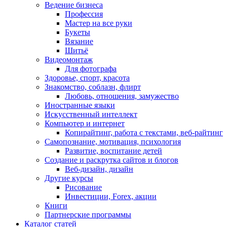
Ведение бизнеса
Профессия
Мастер на все руки
Букеты
Вязание
Шитьё
Видеомонтаж
Для фотографа
Здоровье, спорт, красота
Знакомство, соблазн, флирт
Любовь, отношения, замужество
Иностранные языки
Искусственный интеллект
Компьютер и интернет
Копирайтинг, работа с текстами, веб-райтинг
Самопознание, мотивация, психология
Развитие, воспитание детей
Создание и раскрутка сайтов и блогов
Веб-дизайн, дизайн
Другие курсы
Рисование
Инвестиции, Forex, акции
Книги
Партнерские программы
Каталог статей