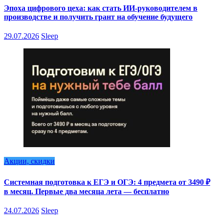
Эпоха цифрового цеха: как стать ИИ-руководителем в
производстве и получить грант на обучение будущего
29.07.2026
Sleep
Акции, скидки
Системная подготовка к ЕГЭ и ОГЭ: 4 предмета от 3490 ₽
в месяц. Первые два месяца лета — бесплатно
24.07.2026
Sleep