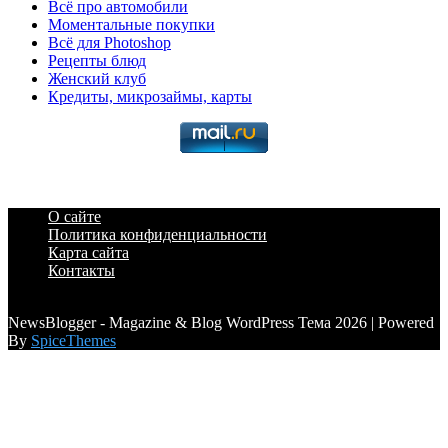
Всё про автомобили
Моментальные покупки
Всё для Photoshop
Рецепты блюд
Женский клуб
Кредиты, микрозаймы, карты
О сайте
Политика конфиденциальности
Карта сайта
Контакты
a6a3996d789ca2d0
NewsBlogger - Magazine & Blog WordPress Тема 2026 | Powered
By
SpiceThemes