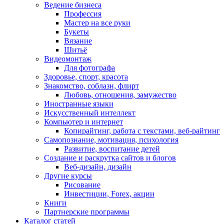
Ведение бизнеса
Профессия
Мастер на все руки
Букеты
Вязание
Шитьё
Видеомонтаж
Для фотографа
Здоровье, спорт, красота
Знакомство, соблазн, флирт
Любовь, отношения, замужество
Иностранные языки
Искусственный интеллект
Компьютер и интернет
Копирайтинг, работа с текстами, веб-райтинг
Самопознание, мотивация, психология
Развитие, воспитание детей
Создание и раскрутка сайтов и блогов
Веб-дизайн, дизайн
Другие курсы
Рисование
Инвестиции, Forex, акции
Книги
Партнерские программы
Каталог статей