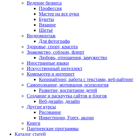
Ведение бизнеса
Профессия
Мастер на все руки
Букеты
Вязание
Шитьё
Видеомонтаж
Для фотографа
Здоровье, спорт, красота
Знакомство, соблазн, флирт
Любовь, отношения, замужество
Иностранные языки
Искусственный интеллект
Компьютер и интернет
Копирайтинг, работа с текстами, веб-райтинг
Самопознание, мотивация, психология
Развитие, воспитание детей
Создание и раскрутка сайтов и блогов
Веб-дизайн, дизайн
Другие курсы
Рисование
Инвестиции, Forex, акции
Книги
Партнерские программы
Каталог статей