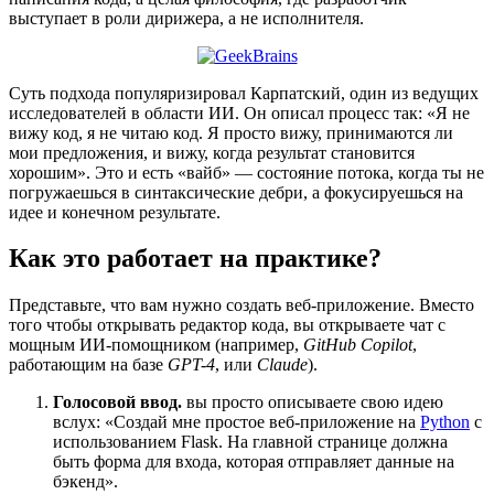
выступает в роли дирижера, а не исполнителя.
Суть подхода популяризировал Карпатский, один из ведущих
исследователей в области ИИ. Он описал процесс так: «Я не
вижу код, я не читаю код. Я просто вижу, принимаются ли
мои предложения, и вижу, когда результат становится
хорошим». Это и есть «вайб» — состояние потока, когда ты не
погружаешься в синтаксические дебри, а фокусируешься на
идее и конечном результате.
Как это работает на практике?
Представьте, что вам нужно создать веб-приложение. Вместо
того чтобы открывать редактор кода, вы открываете чат с
мощным ИИ-помощником (например,
GitHub Copilot
,
работающим на базе
GPT-4
, или
Claude
).
Голосовой ввод.
вы просто описываете свою идею
вслух: «Создай мне простое веб-приложение на
Python
с
использованием Flask. На главной странице должна
быть форма для входа, которая отправляет данные на
бэкенд».