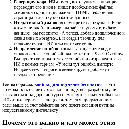
Генерация кода.
ИИ-помощник слушает ваш запрос,
переводит его в код и пишет необходимые файлы:
основной скрипт приложения, HTML-шаблон для
страницы и логику обработки данных.
Итеративный диалог.
вы смотрите на результат. Если
что-то не так (например, вы забыли упомянуть базу
данных), вы говорите: «А теперь добавь подключение к
базе данных PostgreSQL и создай таблицу для
пользователей». ИИ вносит изменения.
Исправление ошибок.
когда вы запускаете код и
сталкиваетесь с ошибкой, вы не лезете в Stack Overflow.
Вы просто копируете текст ошибки и отправляете его
ИИ с комментарием: «У меня тут ошибка импорта.
Исправь её». Нейросеть анализирует проблему и
предлагает решение.
Таким образом,
вайб-кодинг обучение бесплатно
— это
возможность освоить этот новый подход к разработке, не
тратя деньги на дорогие курсы. Это путь к тому, чтобы стать
«10x-инженером» — специалистом, чья продуктивность в
разы выше за счет эффективного делегирования рутины
искусственному интеллекту.
Почему это важно и кто может этим