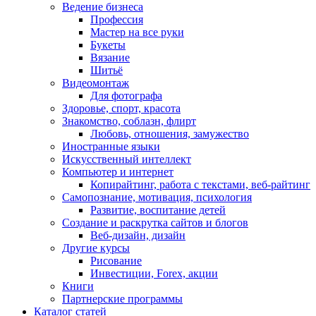
Ведение бизнеса
Профессия
Мастер на все руки
Букеты
Вязание
Шитьё
Видеомонтаж
Для фотографа
Здоровье, спорт, красота
Знакомство, соблазн, флирт
Любовь, отношения, замужество
Иностранные языки
Искусственный интеллект
Компьютер и интернет
Копирайтинг, работа с текстами, веб-райтинг
Самопознание, мотивация, психология
Развитие, воспитание детей
Создание и раскрутка сайтов и блогов
Веб-дизайн, дизайн
Другие курсы
Рисование
Инвестиции, Forex, акции
Книги
Партнерские программы
Каталог статей