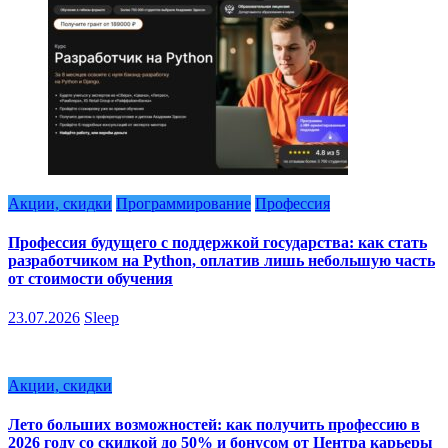
Акции, скидки
Программирование
Профессия
Профессия будущего с поддержкой государства: как стать
разработчиком на Python, оплатив лишь небольшую часть
от стоимости обучения
23.07.2026
Sleep
Акции, скидки
Лето больших возможностей: как получить профессию в
2026 году со скидкой до 50% и бонусом от Центра карьеры