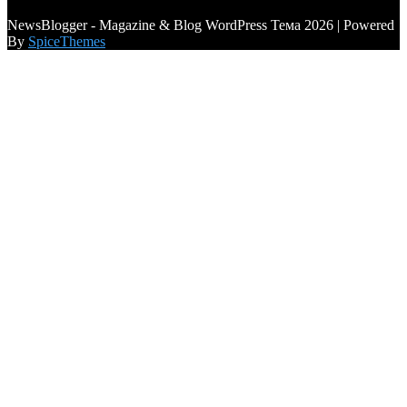
a6a3996d789ca2d0
NewsBlogger - Magazine & Blog WordPress Тема 2026 | Powered
By
SpiceThemes