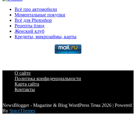
Всё про автомобили
Моментальные покупки
Всё для Photoshop
Рецепты блюд
Женский клуб
Кредиты, микрозаймы, карты
О сайте
Политика конфиденциальности
Карта сайта
Контакты
a6a3996d789ca2d0
NewsBlogger - Magazine & Blog WordPress Тема 2026 | Powered
By
SpiceThemes