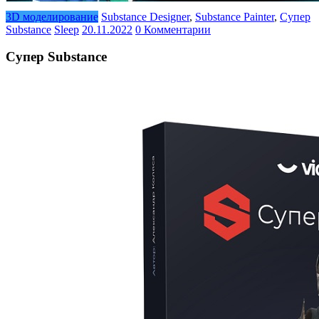
3D моделирование
Substance Designer
,
Substance Painter
,
Супер
Substance
Sleep
20.11.2022
0 Комментарии
Супер Substance