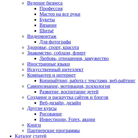
Ведение бизнеса
Профессия
Мастер на все руки
Букеты
Вязание
Шитьё
Видеомонтаж
Для фотографа
Здоровье, спорт, красота
Знакомство, соблазн, флирт
Любовь, отношения, замужество
Иностранные языки
Искусственный интеллект
Компьютер и интернет
Копирайтинг, работа с текстами, веб-райтинг
Самопознание, мотивация, психология
Развитие, воспитание детей
Создание и раскрутка сайтов и блогов
Веб-дизайн, дизайн
Другие курсы
Рисование
Инвестиции, Forex, акции
Книги
Партнерские программы
Каталог статей