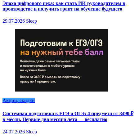
Эпоха цифрового цеха: как стать ИИ-руководителем в
производстве и получить грант на обучение будущего
29.07.2026
Sleep
Акции, скидки
Системная подготовка к ЕГЭ и ОГЭ: 4 предмета от 3490 ₽
в месяц. Первые два месяца лета — бесплатно
24.07.2026
Sleep