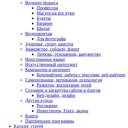
Ведение бизнеса
Профессия
Мастер на все руки
Букеты
Вязание
Шитьё
Видеомонтаж
Для фотографа
Здоровье, спорт, красота
Знакомство, соблазн, флирт
Любовь, отношения, замужество
Иностранные языки
Искусственный интеллект
Компьютер и интернет
Копирайтинг, работа с текстами, веб-райтинг
Самопознание, мотивация, психология
Развитие, воспитание детей
Создание и раскрутка сайтов и блогов
Веб-дизайн, дизайн
Другие курсы
Рисование
Инвестиции, Forex, акции
Книги
Партнерские программы
Каталог статей