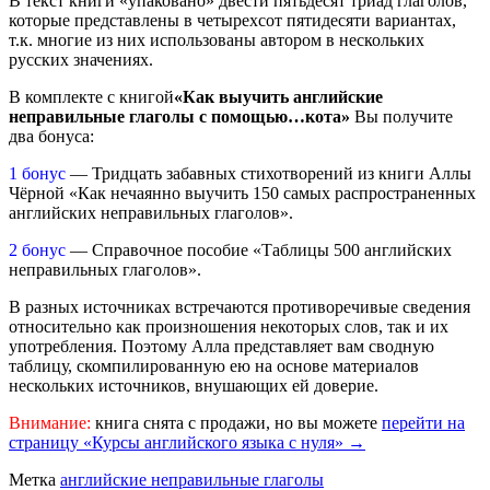
В текст книги «упаковано» двести пятьдесят триад глаголов,
которые представлены в четырехсот пятидесяти вариантах,
т.к. многие из них использованы автором в нескольких
русских значениях.
В комплекте с книгой
«Как выучить английские
неправильные глаголы с помощью…кота»
Вы получите
два бонуса:
1 бонус
— Тридцать забавных стихотворений из книги Аллы
Чёрной «Как нечаянно выучить 150 самых распространенных
английских неправильных глаголов».
2 бонус
— Справочное пособие «Таблицы 500 английских
неправильных глаголов».
В разных источниках встречаются противоречивые сведения
относительно как произношения некоторых слов, так и их
употребления. Поэтому Алла представляет вам сводную
таблицу, скомпилированную ею на основе материалов
нескольких источников, внушающих ей доверие.
Внимание:
книга снята с продажи, но вы можете
перейти на
страницу «Курсы английского языка с нуля» →
Метка
английские неправильные глаголы