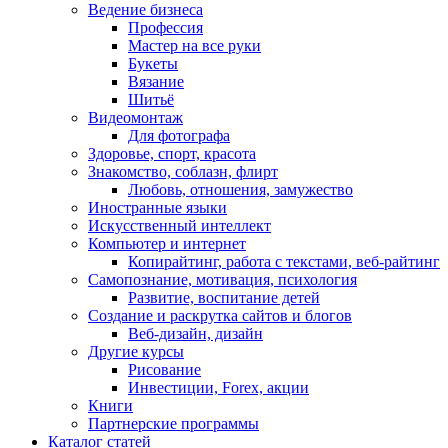
Ведение бизнеса
Профессия
Мастер на все руки
Букеты
Вязание
Шитьё
Видеомонтаж
Для фотографа
Здоровье, спорт, красота
Знакомство, соблазн, флирт
Любовь, отношения, замужество
Иностранные языки
Искусственный интеллект
Компьютер и интернет
Копирайтинг, работа с текстами, веб-райтинг
Самопознание, мотивация, психология
Развитие, воспитание детей
Создание и раскрутка сайтов и блогов
Веб-дизайн, дизайн
Другие курсы
Рисование
Инвестиции, Forex, акции
Книги
Партнерские программы
Каталог статей