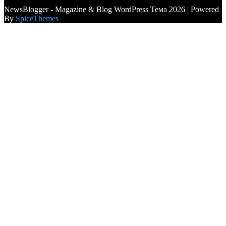
a6a3996d789ca2d0
NewsBlogger - Magazine & Blog WordPress Тема 2026 | Powered
By
SpiceThemes