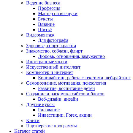
Ведение бизнеса
Профессия
Мастер на все руки
Букеты
Вязание
Шитьё
Видеомонтаж
Для фотографа
Здоровье, спорт, красота
Знакомство, соблазн, флирт
Любовь, отношения, замужество
Иностранные языки
Искусственный интеллект
Компьютер и интернет
Копирайтинг, работа с текстами, веб-райтинг
Самопознание, мотивация, психология
Развитие, воспитание детей
Создание и раскрутка сайтов и блогов
Веб-дизайн, дизайн
Другие курсы
Рисование
Инвестиции, Forex, акции
Книги
Партнерские программы
Каталог статей