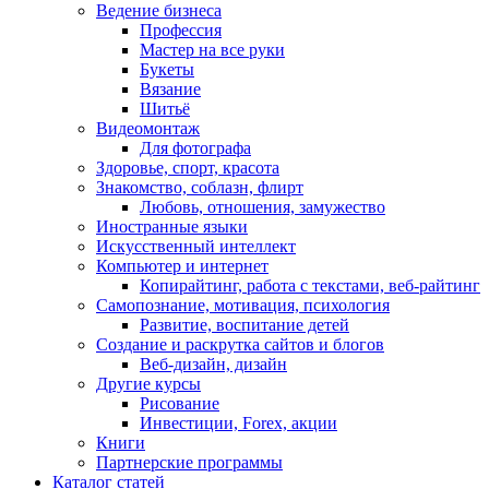
Ведение бизнеса
Профессия
Мастер на все руки
Букеты
Вязание
Шитьё
Видеомонтаж
Для фотографа
Здоровье, спорт, красота
Знакомство, соблазн, флирт
Любовь, отношения, замужество
Иностранные языки
Искусственный интеллект
Компьютер и интернет
Копирайтинг, работа с текстами, веб-райтинг
Самопознание, мотивация, психология
Развитие, воспитание детей
Создание и раскрутка сайтов и блогов
Веб-дизайн, дизайн
Другие курсы
Рисование
Инвестиции, Forex, акции
Книги
Партнерские программы
Каталог статей