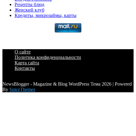
Рецепты блюд
Женский клуб
Кредиты, микрозаймы, карты
О сайте
Политика конфиденциальности
Карта сайта
Контакты
a6a3996d789ca2d0
NewsBlogger - Magazine & Blog WordPress Тема 2026 | Powered
By
SpiceThemes