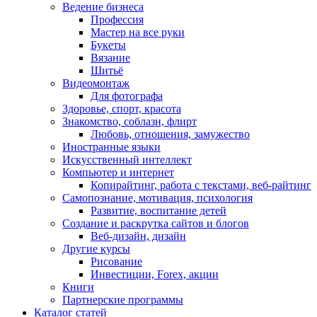
Ведение бизнеса
Профессия
Мастер на все руки
Букеты
Вязание
Шитьё
Видеомонтаж
Для фотографа
Здоровье, спорт, красота
Знакомство, соблазн, флирт
Любовь, отношения, замужество
Иностранные языки
Искусственный интеллект
Компьютер и интернет
Копирайтинг, работа с текстами, веб-райтинг
Самопознание, мотивация, психология
Развитие, воспитание детей
Создание и раскрутка сайтов и блогов
Веб-дизайн, дизайн
Другие курсы
Рисование
Инвестиции, Forex, акции
Книги
Партнерские программы
Каталог статей