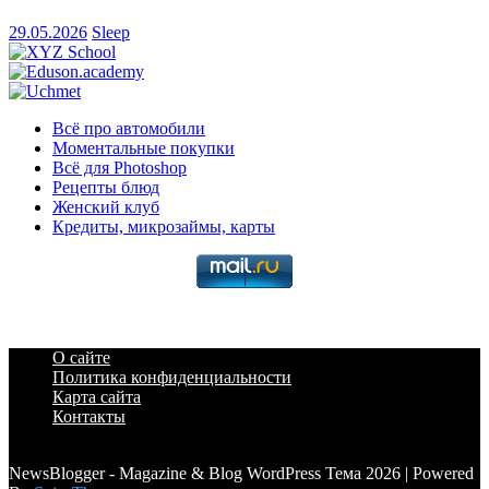
29.05.2026
Sleep
Всё про автомобили
Моментальные покупки
Всё для Photoshop
Рецепты блюд
Женский клуб
Кредиты, микрозаймы, карты
О сайте
Политика конфиденциальности
Карта сайта
Контакты
a6a3996d789ca2d0
NewsBlogger - Magazine & Blog WordPress Тема 2026 | Powered