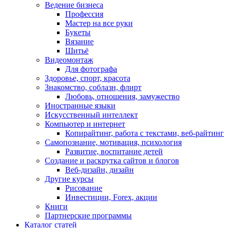
Ведение бизнеса
Профессия
Мастер на все руки
Букеты
Вязание
Шитьё
Видеомонтаж
Для фотографа
Здоровье, спорт, красота
Знакомство, соблазн, флирт
Любовь, отношения, замужество
Иностранные языки
Искусственный интеллект
Компьютер и интернет
Копирайтинг, работа с текстами, веб-райтинг
Самопознание, мотивация, психология
Развитие, воспитание детей
Создание и раскрутка сайтов и блогов
Веб-дизайн, дизайн
Другие курсы
Рисование
Инвестиции, Forex, акции
Книги
Партнерские программы
Каталог статей