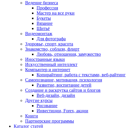
Ведение бизнеса
Профессия
Мастер на все руки
Букеты
Вязание
Шитьё
Видеомонтаж
Для фотографа
Здоровье, спорт, красота
Знакомство, соблазн, флирт
Любовь, отношения, замужество
Иностранные языки
Искусственный интеллект
Компьютер и интернет
Копирайтинг, работа с текстами, веб-райтинг
Самопознание, мотивация, психология
Развитие, воспитание детей
Создание и раскрутка сайтов и блогов
Веб-дизайн, дизайн
Другие курсы
Рисование
Инвестиции, Forex, акции
Книги
Партнерские программы
Каталог статей