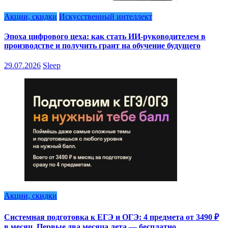
Акции, скидки
Искусственный интеллект
Эпоха цифрового цеха: как стать ИИ-руководителем в
производстве и получить грант на обучение будущего
29.07.2026
Sleep
Акции, скидки
Системная подготовка к ЕГЭ и ОГЭ: 4 предмета от 3490 ₽
в месяц. Первые два месяца лета — бесплатно