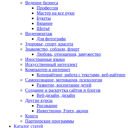
Ведение бизнеса
Профессия
Мастер на все руки
Букеты
Вязание
Шитьё
Видеомонтаж
Для фотографа
Здоровье, спорт, красота
Знакомство, соблазн, флирт
Любовь, отношения, замужество
Иностранные языки
Искусственный интеллект
Компьютер и интернет
Копирайтинг, работа с текстами, веб-райтинг
Самопознание, мотивация, психология
Развитие, воспитание детей
Создание и раскрутка сайтов и блогов
Веб-дизайн, дизайн
Другие курсы
Рисование
Инвестиции, Forex, акции
Книги
Партнерские программы
Каталог статей