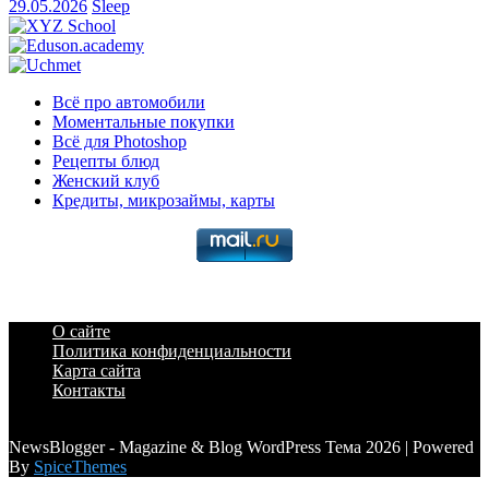
29.05.2026
Sleep
Всё про автомобили
Моментальные покупки
Всё для Photoshop
Рецепты блюд
Женский клуб
Кредиты, микрозаймы, карты
О сайте
Политика конфиденциальности
Карта сайта
Контакты
a6a3996d789ca2d0
NewsBlogger - Magazine & Blog WordPress Тема 2026 | Powered
By
SpiceThemes