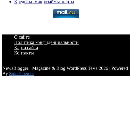
Кредиты, микрозаймы, карты
О сайте
Политика конфиденциальности
Карта сайта
Контакты
a6a3996d789ca2d0
NewsBlogger - Magazine & Blog WordPress Тема 2026 | Powered
By
SpiceThemes