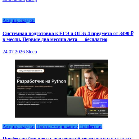
Акции, скидки
Системная подготовка к ЕГЭ и ОГЭ: 4 предмета от 3490 ₽
в месяц. Первые два месяца лета — бесплатно
24.07.2026
Sleep
Акции, скидки
Программирование
Профессия
Профессия будущего с поддержкой государства: как стать