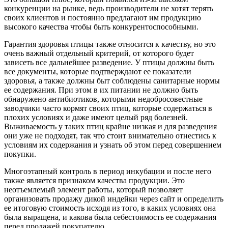
конкуренции на рынке, ведь производители не хотят терять
своих клиентов и постоянно предлагают им продукцию
высокого качества чтобы быть конкурентоспособными.
Гарантия здоровья птицы также относится к качеству, но это
очень важный отдельный критерий, от которого будет
зависеть все дальнейшее разведение. У птицы должны быть
все документы, которые подтверждают ее показатели
здоровья, а также должны быт соблюдены санитарные нормы
ее содержания. При этом в их питании не должно быть
обнаружено антибиотиков, которыми недобросовестные
заводчики часто кормят своих птиц, которые содержаться в
плохих условиях и даже имеют целый ряд болезней.
Выживаемость у таких птиц крайне низкая и для разведения
они уже не подходят, так что стоит внимательно отнестись к
условиям их содержания и узнать об этом перед совершением
покупки.
Многоэтапный контроль в период инкубации и после него
также является признаком качества продукции. Это
неотъемлемый элемент работы, который позволяет
организовать продажу дикой индейки через сайт и определить
ее итоговую стоимость исходя из того, в каких условиях она
была выращена, и какова была себестоимость ее содержания
перед продажей покупателю.