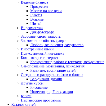
Ведение бизнеса
Профессия
Мастер на все руки
Букеты
Вязание
Шитьё
Видеомонтаж
Для фотографа
Здоровье, спорт, красота
Знакомство, соблазн, флирт
Любовь, отношения, замужество
Иностранные языки
Искусственный интеллект
Компьютер и интернет
Копирайтинг, работа с текстами, веб-райтинг
Самопознание, мотивация, психология
Развитие, воспитание детей
Создание и раскрутка сайтов и блогов
Веб-дизайн, дизайн
Другие курсы
Рисование
Инвестиции, Forex, акции
Книги
Партнерские программы
Каталог статей