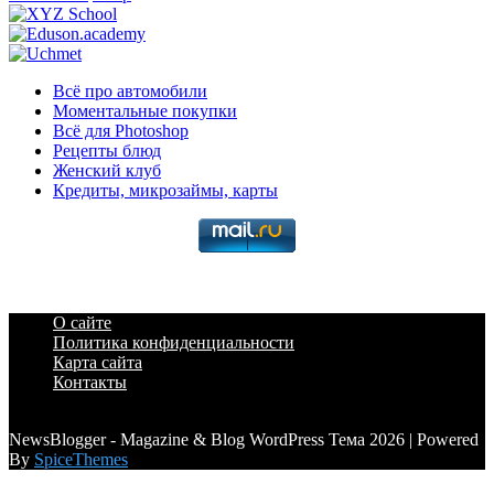
Всё про автомобили
Моментальные покупки
Всё для Photoshop
Рецепты блюд
Женский клуб
Кредиты, микрозаймы, карты
О сайте
Политика конфиденциальности
Карта сайта
Контакты
a6a3996d789ca2d0
NewsBlogger - Magazine & Blog WordPress Тема 2026 | Powered
By
SpiceThemes