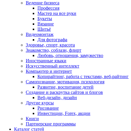
Ведение бизнеса
Профессия
Мастер на все руки
Букеты
Вязание
Шитьё
Видеомонтаж
Для фотографа
Здоровье, спорт, красота
Знакомство, соблазн, флирт
Любовь, отношения, замужество
Иностранные языки
Искусственный интеллект
Компьютер и интернет
Копирайтинг, работа с текстами, веб-райтинг
Самопознание, мотивация, психология
Развитие, воспитание детей
Создание и раскрутка сайтов и блогов
Веб-дизайн, дизайн
Другие курсы
Рисование
Инвестиции, Forex, акции
Книги
Партнерские программы
Каталог статей