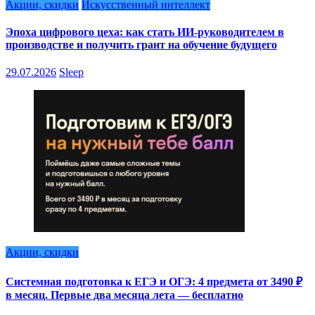
Акции, скидки
Искусственный интеллект
Эпоха цифрового цеха: как стать ИИ-руководителем в
производстве и получить грант на обучение будущего
29.07.2026
Sleep
Акции, скидки
Системная подготовка к ЕГЭ и ОГЭ: 4 предмета от 3490 ₽
в месяц. Первые два месяца лета — бесплатно