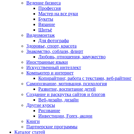
Ведение бизнеса
Профессия
Мастер на все руки
Букеты
Вязание
Шитьё
Видеомонтаж
Для фотографа
Здоровье, спорт, красота
Знакомство, соблазн, флирт
Любовь, отношения, замужество
Иностранные языки
Искусственный интеллект
Компьютер и интернет
Копирайтинг, работа с текстами, веб-райтинг
Самопознание, мотивация, психология
Развитие, воспитание детей
Создание и раскрутка сайтов и блогов
Веб-дизайн, дизайн
Другие курсы
Рисование
Инвестиции, Forex, акции
Книги
Партнерские программы
Каталог статей