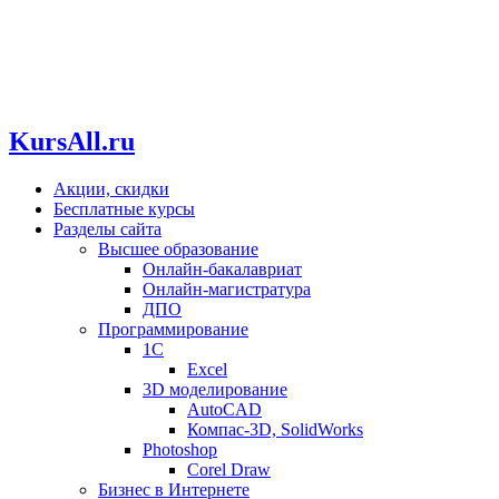
KursAll.ru
Акции, скидки
Бесплатные курсы
Разделы сайта
Высшее образование
Онлайн-бакалавриат
Онлайн-магистратура
ДПО
Программирование
1С
Excel
3D моделирование
AutoCAD
Компас-3D, SolidWorks
Photoshop
Corel Draw
Бизнес в Интернете