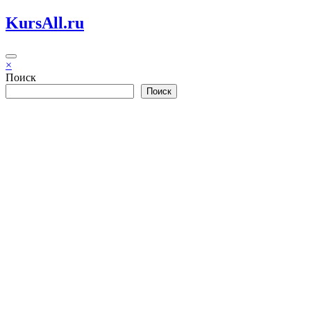
Перейти
KursAll.ru
к
содержимому
×
Поиск
Поиск