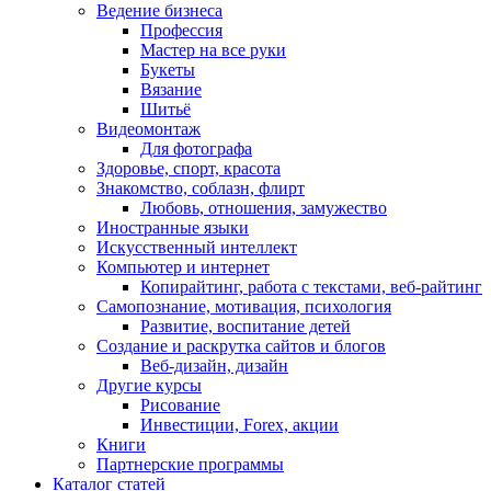
Ведение бизнеса
Профессия
Мастер на все руки
Букеты
Вязание
Шитьё
Видеомонтаж
Для фотографа
Здоровье, спорт, красота
Знакомство, соблазн, флирт
Любовь, отношения, замужество
Иностранные языки
Искусственный интеллект
Компьютер и интернет
Копирайтинг, работа с текстами, веб-райтинг
Самопознание, мотивация, психология
Развитие, воспитание детей
Создание и раскрутка сайтов и блогов
Веб-дизайн, дизайн
Другие курсы
Рисование
Инвестиции, Forex, акции
Книги
Партнерские программы
Каталог статей