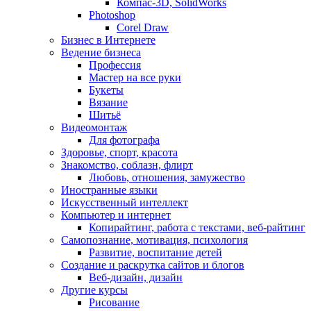
Компас-3D, SolidWorks
Photoshop
Corel Draw
Бизнес в Интернете
Ведение бизнеса
Профессия
Мастер на все руки
Букеты
Вязание
Шитьё
Видеомонтаж
Для фотографа
Здоровье, спорт, красота
Знакомство, соблазн, флирт
Любовь, отношения, замужество
Иностранные языки
Искусственный интеллект
Компьютер и интернет
Копирайтинг, работа с текстами, веб-райтинг
Самопознание, мотивация, психология
Развитие, воспитание детей
Создание и раскрутка сайтов и блогов
Веб-дизайн, дизайн
Другие курсы
Рисование