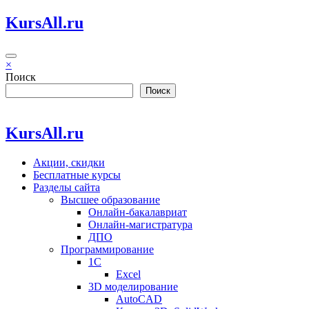
Перейти
KursAll.ru
к
содержимому
×
Поиск
Поиск
KursAll.ru
Акции, скидки
Бесплатные курсы
Разделы сайта
Высшее образование
Онлайн-бакалавриат
Онлайн-магистратура
ДПО
Программирование
1С
Excel
3D моделирование
AutoCAD