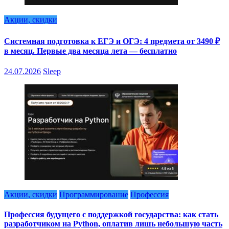
Акции, скидки
Системная подготовка к ЕГЭ и ОГЭ: 4 предмета от 3490 ₽
в месяц. Первые два месяца лета — бесплатно
24.07.2026
Sleep
Акции, скидки
Программирование
Профессия
Профессия будущего с поддержкой государства: как стать
разработчиком на Python, оплатив лишь небольшую часть