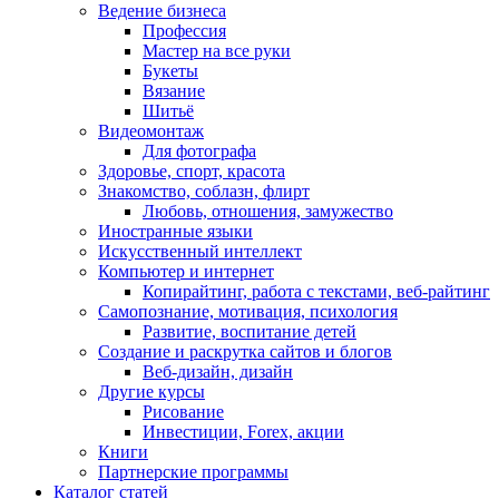
Ведение бизнеса
Профессия
Мастер на все руки
Букеты
Вязание
Шитьё
Видеомонтаж
Для фотографа
Здоровье, спорт, красота
Знакомство, соблазн, флирт
Любовь, отношения, замужество
Иностранные языки
Искусственный интеллект
Компьютер и интернет
Копирайтинг, работа с текстами, веб-райтинг
Самопознание, мотивация, психология
Развитие, воспитание детей
Создание и раскрутка сайтов и блогов
Веб-дизайн, дизайн
Другие курсы
Рисование
Инвестиции, Forex, акции
Книги
Партнерские программы
Каталог статей