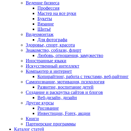
Ведение бизнеса
Профессия
Мастер на все руки
Букеты
Вязание
Шитьё
Видеомонтаж
Для фотографа
Здоровье, спорт, красота
Знакомство, соблазн, флирт
Любовь, отношения, замужество
Иностранные языки
Искусственный интеллект
Компьютер и интернет
Копирайтинг, работа с текстами, веб-райтинг
Самопознание, мотивация, психология
Развитие, воспитание детей
Создание и раскрутка сайтов и блогов
Веб-дизайн, дизайн
Другие курсы
Рисование
Инвестиции, Forex, акции
Книги
Партнерские программы
Каталог статей