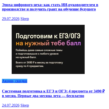
Эпоха цифрового цеха: как стать ИИ-руководителем в
производстве и получить грант на обучение будущего
29.07.2026
Sleep
Акции, скидки
Системная подготовка к ЕГЭ и ОГЭ: 4 предмета от 3490 ₽
в месяц. Первые два месяца лета — бесплатно
24.07.2026
Sleep