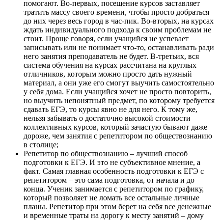
помогают. Во-первых, посещение курсов заставляет
тратить массу своего времени, чтобы просто добраться
до них через весь город в час-пик. Во-вторых, на курсах
ждать индивидуального подхода к своим проблемам не
стоит. Проще говоря, если учащийся не успевает
записывать или не понимает что-то, останавливать ради
него занятия преподаватель не будет. В-третьих, вся
система обучения на курсах рассчитана на круглых
отличников, которым можно просто дать нужный
материал, а они уже его смогут выучить самостоятельно
у себя дома. Если учащийся хочет не просто повторить,
но выучить непонятный предмет, по которому требуется
сдавать ЕГЭ, то курсы явно не для него. К тому же,
нельзя забывать о достаточно высокой стоимости
коллективных курсов, который зачастую бывают даже
дороже, чем занятия с репетитором по обществознанию
в столице;
Репетитор по обществознанию – лучший способ
подготовки к ЕГЭ. И это не субъективное мнение, а
факт. Самая главная особенность подготовки к ЕГЭ с
репетитором – это сама подготовка, от начала и до
конца. Ученик занимается с репетитором по графику,
который позволяет не ломать все остальные личные
планы. Репетитор при этом берет на себя все денежные
и временные траты на дорогу к месту занятий – дому