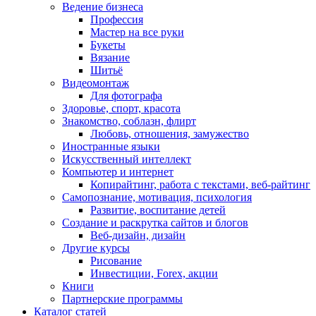
Ведение бизнеса
Профессия
Мастер на все руки
Букеты
Вязание
Шитьё
Видеомонтаж
Для фотографа
Здоровье, спорт, красота
Знакомство, соблазн, флирт
Любовь, отношения, замужество
Иностранные языки
Искусственный интеллект
Компьютер и интернет
Копирайтинг, работа с текстами, веб-райтинг
Самопознание, мотивация, психология
Развитие, воспитание детей
Создание и раскрутка сайтов и блогов
Веб-дизайн, дизайн
Другие курсы
Рисование
Инвестиции, Forex, акции
Книги
Партнерские программы
Каталог статей