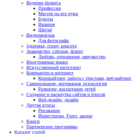
Ведение бизнеса
Профессия
Мастер на все руки
Букеты
Вязание
Шитьё
Видеомонтаж
Для фотографа
Здоровье, спорт, красота
Знакомство, соблазн, флирт
Любовь, отношения, замужество
Иностранные языки
Искусственный интеллект
Компьютер и интернет
Копирайтинг, работа с текстами, веб-райтинг
Самопознание, мотивация, психология
Развитие, воспитание детей
Создание и раскрутка сайтов и блогов
Веб-дизайн, дизайн
Другие курсы
Рисование
Инвестиции, Forex, акции
Книги
Партнерские программы
Каталог статей