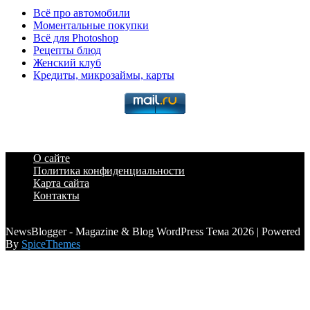
Всё про автомобили
Моментальные покупки
Всё для Photoshop
Рецепты блюд
Женский клуб
Кредиты, микрозаймы, карты
О сайте
Политика конфиденциальности
Карта сайта
Контакты
a6a3996d789ca2d0
NewsBlogger - Magazine & Blog WordPress Тема 2026 | Powered
By
SpiceThemes