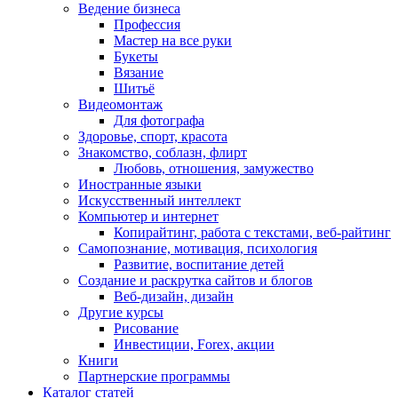
Ведение бизнеса
Профессия
Мастер на все руки
Букеты
Вязание
Шитьё
Видеомонтаж
Для фотографа
Здоровье, спорт, красота
Знакомство, соблазн, флирт
Любовь, отношения, замужество
Иностранные языки
Искусственный интеллект
Компьютер и интернет
Копирайтинг, работа с текстами, веб-райтинг
Самопознание, мотивация, психология
Развитие, воспитание детей
Создание и раскрутка сайтов и блогов
Веб-дизайн, дизайн
Другие курсы
Рисование
Инвестиции, Forex, акции
Книги
Партнерские программы
Каталог статей