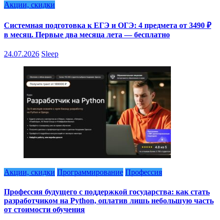
Акции, скидки
Системная подготовка к ЕГЭ и ОГЭ: 4 предмета от 3490 ₽
в месяц. Первые два месяца лета — бесплатно
24.07.2026
Sleep
Акции, скидки
Программирование
Профессия
Профессия будущего с поддержкой государства: как стать
разработчиком на Python, оплатив лишь небольшую часть
от стоимости обучения