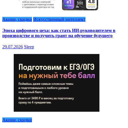
Акции, скидки
Искусственный интеллект
Эпоха цифрового цеха: как стать ИИ-руководителем в
производстве и получить грант на обучение будущего
29.07.2026
Sleep
Акции, скидки