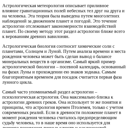
Астрологическая метеорология описывает приливное
влияние гравитационных полей небесных тел друг на друга и
на человека. Эта теория была выведена путем многолетних
наблюдений за движением планет и погодой. Это течение
астрологии отслеживает закономерности взаимодействий
планет. По своему методу этот раздел астрологии ближе всего
к верованиям древних вавилонян.
Астрологическая биология соотносит химические соли с
планетами, Солнцем и Луной. Путем анализа времени и места
рождения человека может быть сделан вывод о балансе
минеральных веществ в организме. Самый яркий пример
астрологической биологии – посевной календарь, основанный
на фазах Луны и прохождении ею знаков зодиака. Самым
благоприятным временем для посадок считается первая фаза
лунного цикла.
Самый часто упоминаемый раздел астрологии –
психологическая астрология. Она максимально близка к
астрологии древних греков. Она использует те же понятия и
принципы, что астрология времен Птолемея, только с учетом
современных реалий. Если в древности положение планет в
момент рождения человека считалось предопределяющим
судьбу человека, то в наше время оно используется для
лучшего понимания личных качеств и наклонностей.