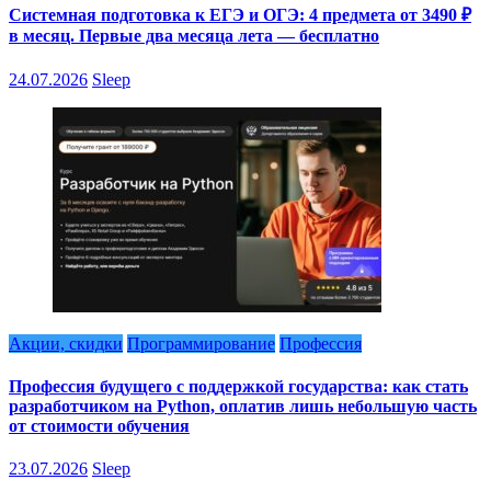
Системная подготовка к ЕГЭ и ОГЭ: 4 предмета от 3490 ₽
в месяц. Первые два месяца лета — бесплатно
24.07.2026
Sleep
Акции, скидки
Программирование
Профессия
Профессия будущего с поддержкой государства: как стать
разработчиком на Python, оплатив лишь небольшую часть
от стоимости обучения
23.07.2026
Sleep