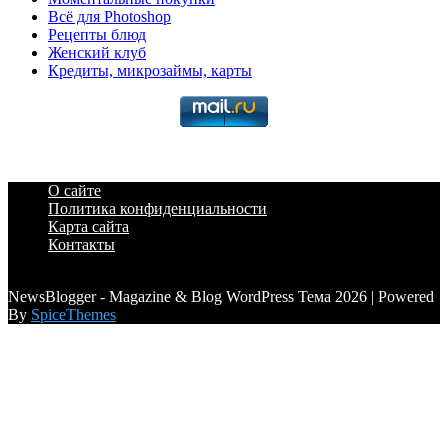
Всё для Photoshop
Рецепты блюд
Женский клуб
Кредиты, микрозаймы, карты
О сайте
Политика конфиденциальности
Карта сайта
Контакты
a6a3996d789ca2d0
NewsBlogger - Magazine & Blog WordPress Тема 2026 | Powered
By
SpiceThemes