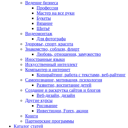
Ведение бизнеса
Профессия
Мастер на все руки
Букеты
Вязание
Шитьё
Видеомонтаж
Для фотографа
Здоровье, спорт, красота
Знакомство, соблазн, флирт
Любовь, отношения, замужество
Иностранные языки
Искусственный интеллект
Компьютер и интернет
Копирайтинг, работа с текстами, веб-райтинг
Самопознание, мотивация, психология
Развитие, воспитание детей
Создание и раскрутка сайтов и блогов
Веб-дизайн, дизайн
Другие курсы
Рисование
Инвестиции, Forex, акции
Книги
Партнерские программы
Каталог статей