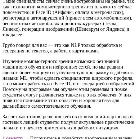
Такие специалисты сейчас очень востребованы на рынке, так
как технологии компьютерного зрения используются сейчас
повсеместно: в Face ID (Айфоны, оплата в метро\кассах),
регистрации автонарушений (привет всем автомобилистам),
беспилотных автомобилях и роботах-курьерах (Тесла,
Яндекс), генерации изображений (Шедеврум от Яндекса) и
так далее.
Грубо говоря для вас — это как NLP только обработка и
генерация не текстов, а работа с картинками.
Изучение компьютерного зрения возможно без знаний
машинного обучения и нейронных сетей, но мы решили
сделать более мощную и углубленную программу и добавить
навыки ML, чтобы сделать специалистов широкого профиля,
кто сможет работать и с Face ID, и с генерацией изображений.
Поэтому на программе мы обучаем этим разделам и позже
студенты смогут развиваться также и в этих областях. У них
появится понимание этих областей и хорошая база для
дальнейшего самостоятельного обучения.
За счет хакатонов, решения кейсов от компаний-партнеров и
гостевых лекций студенты получат актуальные практические
навыки и научатся применять их в рабочих ситуациях.
1 семестр
— Погрузитесь в обработку изображений и задачи