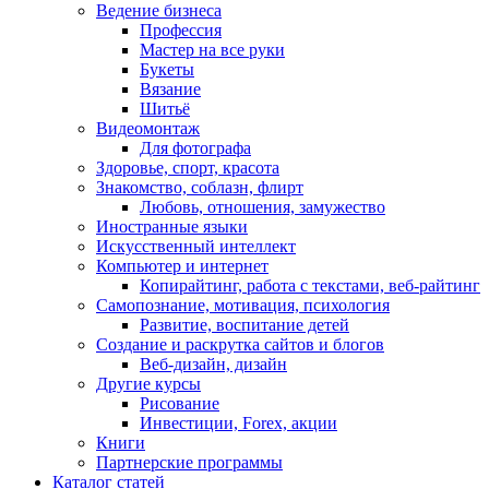
Ведение бизнеса
Профессия
Мастер на все руки
Букеты
Вязание
Шитьё
Видеомонтаж
Для фотографа
Здоровье, спорт, красота
Знакомство, соблазн, флирт
Любовь, отношения, замужество
Иностранные языки
Искусственный интеллект
Компьютер и интернет
Копирайтинг, работа с текстами, веб-райтинг
Самопознание, мотивация, психология
Развитие, воспитание детей
Создание и раскрутка сайтов и блогов
Веб-дизайн, дизайн
Другие курсы
Рисование
Инвестиции, Forex, акции
Книги
Партнерские программы
Каталог статей