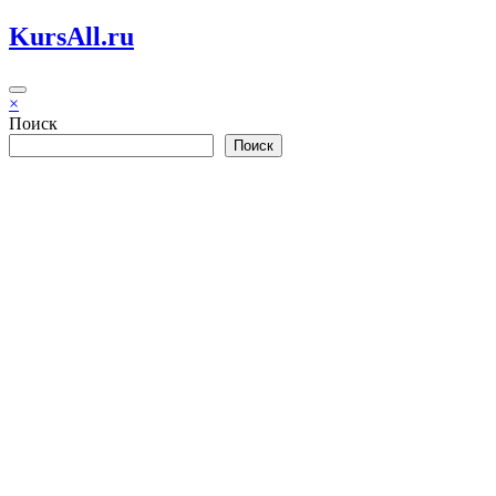
Перейти
KursAll.ru
к
содержимому
×
Поиск
Поиск