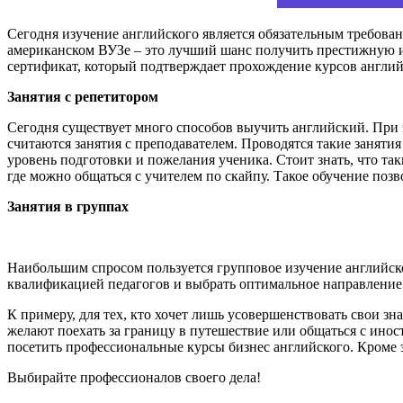
Сегодня изучение английского является обязательным требовани
американском ВУЗе – это лучший шанс получить престижную и в
сертификат, который подтверждает прохождение курсов англий
Занятия с репетитором
Сегодня существует много способов выучить английский. При 
считаются занятия с преподавателем. Проводятся такие занят
уровень подготовки и пожелания ученика. Стоит знать, что так
где можно общаться с учителем по скайпу. Такое обучение позв
Занятия в группах
Наибольшим спросом пользуется групповое изучение английско
квалификацией педагогов и выбрать оптимальное направление
К примеру, для тех, кто хочет лишь усовершенствовать свои з
желают поехать за границу в путешествие или общаться с ино
посетить профессиональные курсы бизнес английского. Кроме э
Выбирайте профессионалов своего дела!