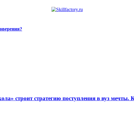
товерения?
ола» строит стратегию поступления в вуз мечты. 