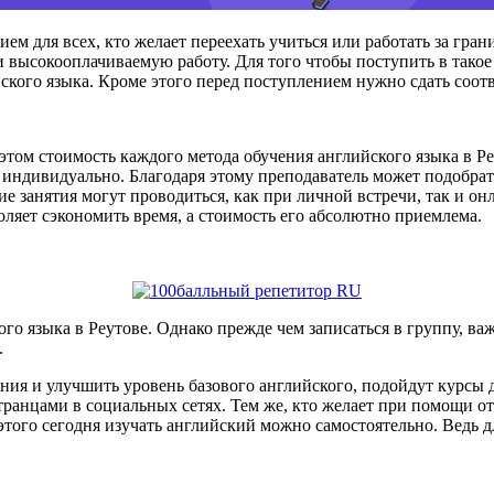
ем для всех, кто желает переехать учиться или работать за гран
ысокооплачиваемую работу. Для того чтобы поступить в такое у
ского языка. Кроме этого перед поступлением нужно сдать соот
этом стоимость каждого метода обучения английского языка в 
ия индивидуально. Благодаря этому преподаватель может подобр
ие занятия могут проводиться, как при личной встречи, так и о
оляет сэкономить время, а стоимость его абсолютно приемлема.
го языка в Реутове. Однако прежде чем записаться в группу, в
.
нания и улучшить уровень базового английского, подойдут курс
странцами в социальных сетях. Тем же, кто желает при помощи 
того сегодня изучать английский можно самостоятельно. Ведь для