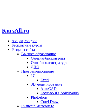
KursAll.ru
Акции, скидки
Бесплатные курсы
Разделы сайта
Высшее образование
Онлайн-бакалавриат
Онлайн-магистратура
ДПО
Программирование
1С
Excel
3D моделирование
AutoCAD
Компас-3D, SolidWorks
Photoshop
Corel Draw
Бизнес в Интернете