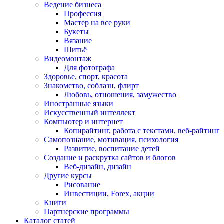
Ведение бизнеса
Профессия
Мастер на все руки
Букеты
Вязание
Шитьё
Видеомонтаж
Для фотографа
Здоровье, спорт, красота
Знакомство, соблазн, флирт
Любовь, отношения, замужество
Иностранные языки
Искусственный интеллект
Компьютер и интернет
Копирайтинг, работа с текстами, веб-райтинг
Самопознание, мотивация, психология
Развитие, воспитание детей
Создание и раскрутка сайтов и блогов
Веб-дизайн, дизайн
Другие курсы
Рисование
Инвестиции, Forex, акции
Книги
Партнерские программы
Каталог статей