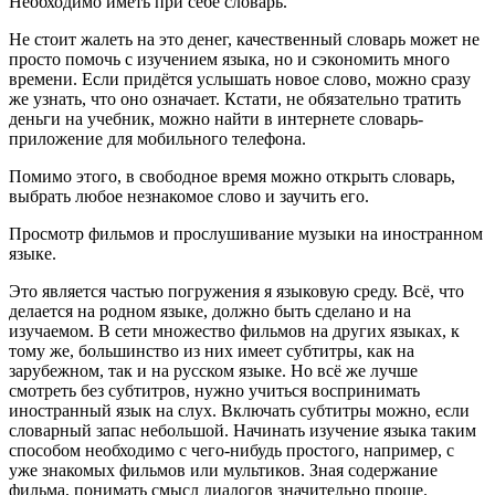
Необходимо иметь при себе словарь.
Не стоит жалеть на это денег, качественный словарь может не
просто помочь с изучением языка, но и сэкономить много
времени. Если придётся услышать новое слово, можно сразу
же узнать, что оно означает. Кстати, не обязательно тратить
деньги на учебник, можно найти в интернете словарь-
приложение для мобильного телефона.
Помимо этого, в свободное время можно открыть словарь,
выбрать любое незнакомое слово и заучить его.
Просмотр фильмов и прослушивание музыки на иностранном
языке.
Это является частью погружения я языковую среду. Всё, что
делается на родном языке, должно быть сделано и на
изучаемом. В сети множество фильмов на других языках, к
тому же, большинство из них имеет субтитры, как на
зарубежном, так и на русском языке. Но всё же лучше
смотреть без субтитров, нужно учиться воспринимать
иностранный язык на слух. Включать субтитры можно, если
словарный запас небольшой. Начинать изучение языка таким
способом необходимо с чего-нибудь простого, например, с
уже знакомых фильмов или мультиков. Зная содержание
фильма, понимать смысл диалогов значительно проще.