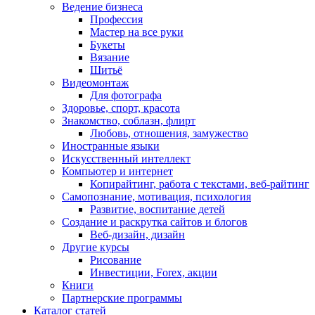
Ведение бизнеса
Профессия
Мастер на все руки
Букеты
Вязание
Шитьё
Видеомонтаж
Для фотографа
Здоровье, спорт, красота
Знакомство, соблазн, флирт
Любовь, отношения, замужество
Иностранные языки
Искусственный интеллект
Компьютер и интернет
Копирайтинг, работа с текстами, веб-райтинг
Самопознание, мотивация, психология
Развитие, воспитание детей
Создание и раскрутка сайтов и блогов
Веб-дизайн, дизайн
Другие курсы
Рисование
Инвестиции, Forex, акции
Книги
Партнерские программы
Каталог статей