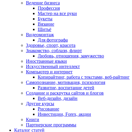
Ведение бизнеса
Профессия
Мастер на все руки
Букеты
Вязание
Шитьё
Видеомонтаж
Для фотографа
Здоровье, спорт, красота
Знакомство, соблазн, флирт
Любовь, отношения, замужество
Иностранные языки
Искусственный интеллект
Компьютер и интернет
Копирайтинг, работа с текстами, веб-райтинг
Самопознание, мотивация, психология
Развитие, воспитание детей
Создание и раскрутка сайтов и блогов
Веб-дизайн, дизайн
Другие курсы
Рисование
Инвестиции, Forex, акции
Книги
Партнерские программы
Каталог статей