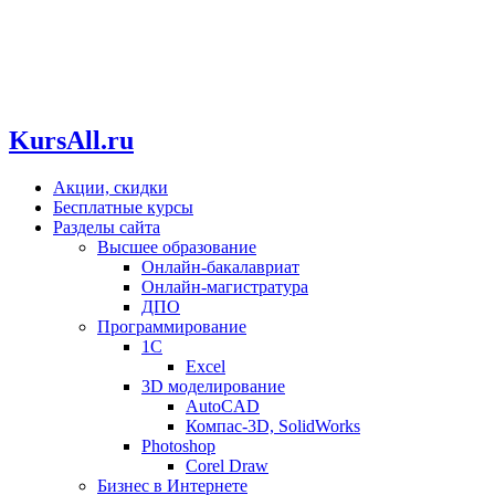
KursAll.ru
Акции, скидки
Бесплатные курсы
Разделы сайта
Высшее образование
Онлайн-бакалавриат
Онлайн-магистратура
ДПО
Программирование
1С
Excel
3D моделирование
AutoCAD
Компас-3D, SolidWorks
Photoshop
Corel Draw
Бизнес в Интернете