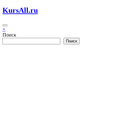
Перейти
KursAll.ru
к
содержимому
×
Поиск
Поиск