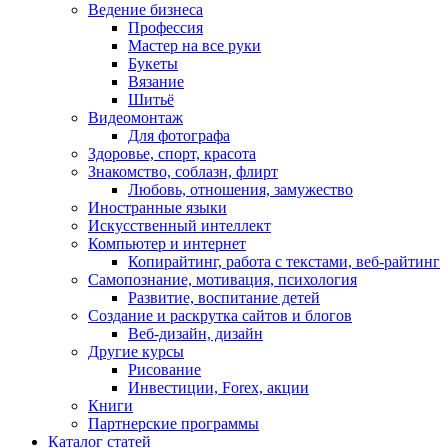
Ведение бизнеса
Профессия
Мастер на все руки
Букеты
Вязание
Шитьё
Видеомонтаж
Для фотографа
Здоровье, спорт, красота
Знакомство, соблазн, флирт
Любовь, отношения, замужество
Иностранные языки
Искусственный интеллект
Компьютер и интернет
Копирайтинг, работа с текстами, веб-райтинг
Самопознание, мотивация, психология
Развитие, воспитание детей
Создание и раскрутка сайтов и блогов
Веб-дизайн, дизайн
Другие курсы
Рисование
Инвестиции, Forex, акции
Книги
Партнерские программы
Каталог статей