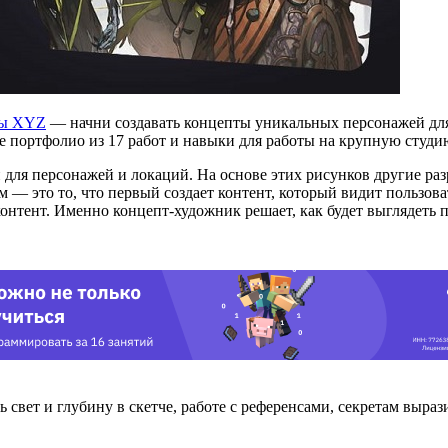
лы XYZ
— начни создавать концепты уникальных персонажей для 
ое портфолио из 17 работ и навыки для работы на крупную студи
 для персонажей и локаций. На основе этих рисунков другие ра
 — это то, что первый создает контент, который видит пользов
онтент. Именно концепт-художник решает, как будет выглядеть п
 свет и глубину в скетче, работе с референсами, секретам выраз