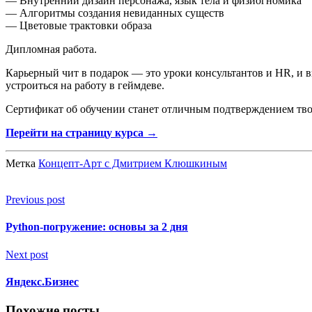
— Внутренний дизайн персонажа, язык тела и физиогномика
— Алгоритмы создания невиданных существ
— Цветовые трактовки образа
Дипломная работа.
Карьерный чит в подарок — это уроки консультантов и HR, и в
устроиться на работу в геймдеве.
Сертификат об обучении станет отличным подтверждением твои
Перейти на страницу курса →
Метка
Концепт-Арт с Дмитрием Клюшкиным
Previous post
Python-погружение: основы за 2 дня
Next post
Яндекс.Бизнес
Похожие посты