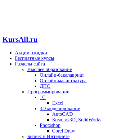
KursAll.ru
Акции, скидки
Бесплатные курсы
Разделы сайта
Высшее образование
Онлайн-бакалавриат
Онлайн-магистратура
ДПО
Программирование
1С
Excel
3D моделирование
AutoCAD
Компас-3D, SolidWorks
Photoshop
Corel Draw
Бизнес в Интернете