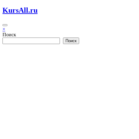
Перейти
KursAll.ru
к
содержимому
×
Поиск
Поиск