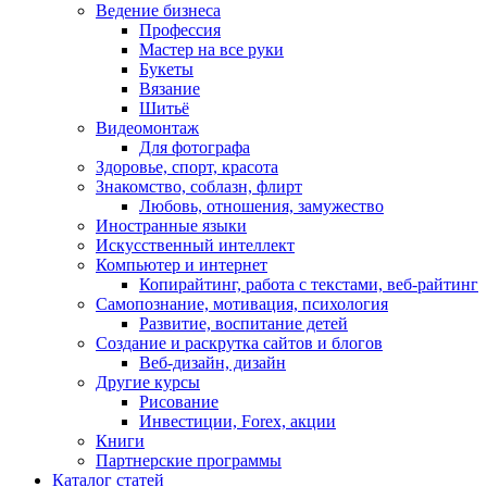
Ведение бизнеса
Профессия
Мастер на все руки
Букеты
Вязание
Шитьё
Видеомонтаж
Для фотографа
Здоровье, спорт, красота
Знакомство, соблазн, флирт
Любовь, отношения, замужество
Иностранные языки
Искусственный интеллект
Компьютер и интернет
Копирайтинг, работа с текстами, веб-райтинг
Самопознание, мотивация, психология
Развитие, воспитание детей
Создание и раскрутка сайтов и блогов
Веб-дизайн, дизайн
Другие курсы
Рисование
Инвестиции, Forex, акции
Книги
Партнерские программы
Каталог статей