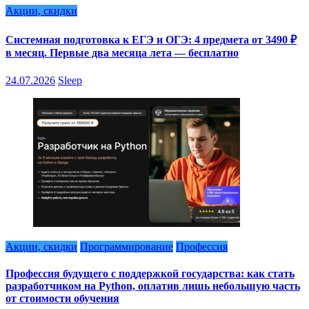
Акции, скидки
Системная подготовка к ЕГЭ и ОГЭ: 4 предмета от 3490 ₽
в месяц. Первые два месяца лета — бесплатно
24.07.2026
Sleep
Акции, скидки
Программирование
Профессия
Профессия будущего с поддержкой государства: как стать
разработчиком на Python, оплатив лишь небольшую часть
от стоимости обучения