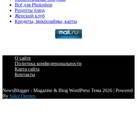
Всё для Photoshop
Рецепты блюд
Женский клуб
Кредиты, микрозаймы, карты
О сайте
Политика конфиденциальности
Карта сайта
Контакты
a6a3996d789ca2d0
NewsBlogger - Magazine & Blog WordPress Тема 2026 | Powered
By
SpiceThemes