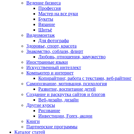
Ведение бизнеса
Профессия
Мастер на все руки
Букеты
Вязание
Шитьё
Видеомонтаж
Для фотографа
Здоровье, спорт, красота
Знакомство, соблазн, флирт
Любовь, отношения, замужество
Иностранные языки
Искусственный интеллект
Компьютер и интернет
Копирайтинг, работа с текстами, веб-райтинг
Самопознание, мотивация, психология
Развитие, воспитание детей
Создание и раскрутка сайтов и блогов
Веб-дизайн, дизайн
Другие курсы
Рисование
Инвестиции, Forex, акции
Книги
Партнерские программы
Каталог статей