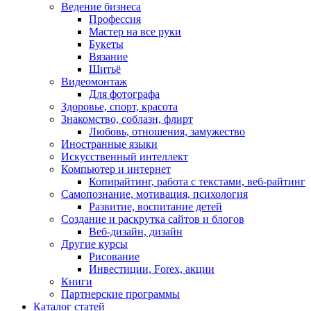
Ведение бизнеса
Профессия
Мастер на все руки
Букеты
Вязание
Шитьё
Видеомонтаж
Для фотографа
Здоровье, спорт, красота
Знакомство, соблазн, флирт
Любовь, отношения, замужество
Иностранные языки
Искусственный интеллект
Компьютер и интернет
Копирайтинг, работа с текстами, веб-райтинг
Самопознание, мотивация, психология
Развитие, воспитание детей
Создание и раскрутка сайтов и блогов
Веб-дизайн, дизайн
Другие курсы
Рисование
Инвестиции, Forex, акции
Книги
Партнерские программы
Каталог статей