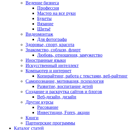
Ведение бизнеса
Профессия
Мастер на все руки
Букеты
Вязание
Шитьё
Видеомонтаж
Для фотографа
Здоровье, спорт, красота
Знакомство, соблазн, флирт
Любовь, отношения, замужество
Иностранные языки
Искусственный интеллект
Компьютер и интернет
Копирайтинг, работа с текстами, веб-райтинг
Самопознание, мотивация, психология
Развитие, воспитание детей
Создание и раскрутка сайтов и блогов
Веб-дизайн, дизайн
Другие курсы
Рисование
Инвестиции, Forex, акции
Книги
Партнерские программы
Каталог статей