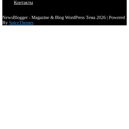
Контакты
a6a3996d789ca2d0
NewsBlogger - Magazine & Blog WordPress Тема 2026 | Powered
By
SpiceThemes