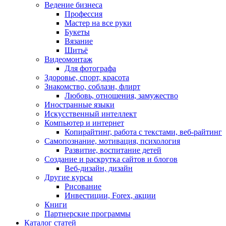
Ведение бизнеса
Профессия
Мастер на все руки
Букеты
Вязание
Шитьё
Видеомонтаж
Для фотографа
Здоровье, спорт, красота
Знакомство, соблазн, флирт
Любовь, отношения, замужество
Иностранные языки
Искусственный интеллект
Компьютер и интернет
Копирайтинг, работа с текстами, веб-райтинг
Самопознание, мотивация, психология
Развитие, воспитание детей
Создание и раскрутка сайтов и блогов
Веб-дизайн, дизайн
Другие курсы
Рисование
Инвестиции, Forex, акции
Книги
Партнерские программы
Каталог статей