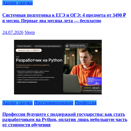
Акции, скидки
Системная подготовка к ЕГЭ и ОГЭ: 4 предмета от 3490 ₽
в месяц. Первые два месяца лета — бесплатно
24.07.2026
Sleep
Акции, скидки
Программирование
Профессия
Профессия будущего с поддержкой государства: как стать
разработчиком на Python, оплатив лишь небольшую часть
от стоимости обучения