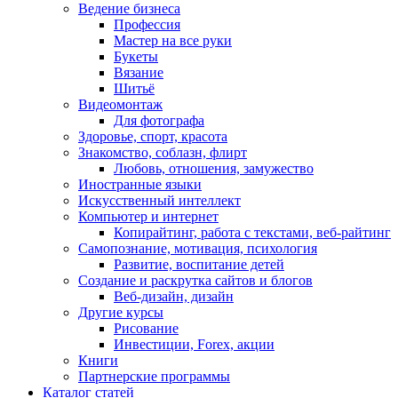
Ведение бизнеса
Профессия
Мастер на все руки
Букеты
Вязание
Шитьё
Видеомонтаж
Для фотографа
Здоровье, спорт, красота
Знакомство, соблазн, флирт
Любовь, отношения, замужество
Иностранные языки
Искусственный интеллект
Компьютер и интернет
Копирайтинг, работа с текстами, веб-райтинг
Самопознание, мотивация, психология
Развитие, воспитание детей
Создание и раскрутка сайтов и блогов
Веб-дизайн, дизайн
Другие курсы
Рисование
Инвестиции, Forex, акции
Книги
Партнерские программы
Каталог статей