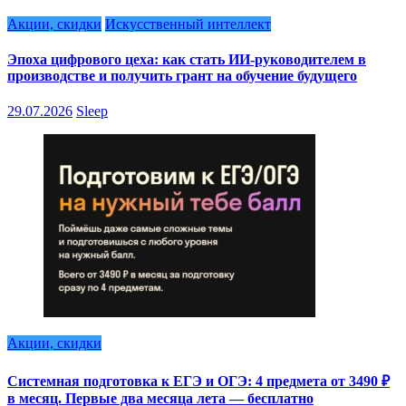
Акции, скидки
Искусственный интеллект
Эпоха цифрового цеха: как стать ИИ-руководителем в
производстве и получить грант на обучение будущего
29.07.2026
Sleep
Акции, скидки
Системная подготовка к ЕГЭ и ОГЭ: 4 предмета от 3490 ₽
в месяц. Первые два месяца лета — бесплатно