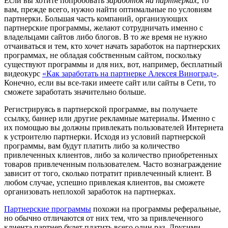
Если вы хотите попробовать
заработок на партнерках
, то
вам, прежде всего, нужно найти оптимальные по условиям
партнерки. Большая часть компаний, организующих
партнерские программы, желают сотрудничать именно с
владельцами сайтов либо блогов. В то же время не нужно
отчаиваться и тем, кто хочет начать заработок на партнерских
программах, не обладая собственным сайтом, поскольку
существуют программы и для них, вот, например, бесплатный
видеокурс
«Как заработать на партнерке Алексея Виноград»
.
Конечно, если вы все-таки имеете сайт или сайты в Сети, то
сможете заработать значительно больше.
Регистрируясь в партнерской программе, вы получаете
ссылку, баннер или другие рекламные материалы. Именно с
их помощью вы должны привлекать пользователей Интернета
к устроителю партнерки. Исходя из условий партнерской
программы, вам будут платить либо за количество
привлеченных клиентов, либо за количество приобретенных
товаров привлеченным пользователем. Часто вознаграждение
зависит от того, сколько потратит привлеченный клиент. В
любом случае, успешно привлекая клиентов, вы сможете
организовать неплохой заработок на партнерках.
Партнерские программы
похожи на программы реферальные,
но обычно отличаются от них тем, что за привлеченного
клиента партнер будет платить всего один раз. Другими