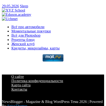
29.05.2026
Sleep
Всё про автомобили
Моментальные покупки
Всё для Photoshop
Рецепты блюд
Женский клуб
Кредиты, микрозаймы, карты
О сайте
Политика конфиденциальности
Карта сайта
Контакты
a6a3996d789ca2d0
NewsBlogger - Magazine & Blog WordPress Тема 2026 | Powered
By
SpiceThemes