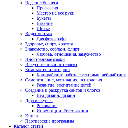
Ведение бизнеса
Профессия
Мастер на все руки
Букеты
Вязание
Шитьё
Видеомонтаж
Для фотографа
Здоровье, спорт, красота
Знакомство, соблазн, флирт
Любовь, отношения, замужество
Иностранные языки
Искусственный интеллект
Компьютер и интернет
Копирайтинг, работа с текстами, веб-райтинг
Самопознание, мотивация, психология
Развитие, воспитание детей
Создание и раскрутка сайтов и блогов
Веб-дизайн, дизайн
Другие курсы
Рисование
Инвестиции, Forex, акции
Книги
Партнерские программы
Каталог статей