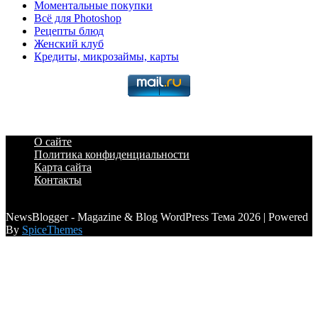
Моментальные покупки
Всё для Photoshop
Рецепты блюд
Женский клуб
Кредиты, микрозаймы, карты
О сайте
Политика конфиденциальности
Карта сайта
Контакты
a6a3996d789ca2d0
NewsBlogger - Magazine & Blog WordPress Тема 2026 | Powered
By
SpiceThemes