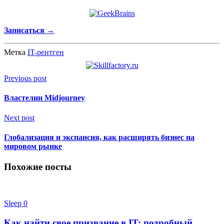
Записаться →
Метка
IT-рентген
Previous post
Властелин Midjourney
Next post
Глобализация и экспансия, как расширять бизнес на
мировом рынке
Похожие посты
Sleep
0
Как найти свое призвание в IT: подробный