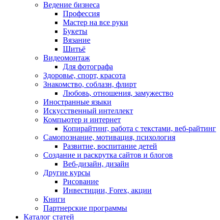
Ведение бизнеса
Профессия
Мастер на все руки
Букеты
Вязание
Шитьё
Видеомонтаж
Для фотографа
Здоровье, спорт, красота
Знакомство, соблазн, флирт
Любовь, отношения, замужество
Иностранные языки
Искусственный интеллект
Компьютер и интернет
Копирайтинг, работа с текстами, веб-райтинг
Самопознание, мотивация, психология
Развитие, воспитание детей
Создание и раскрутка сайтов и блогов
Веб-дизайн, дизайн
Другие курсы
Рисование
Инвестиции, Forex, акции
Книги
Партнерские программы
Каталог статей