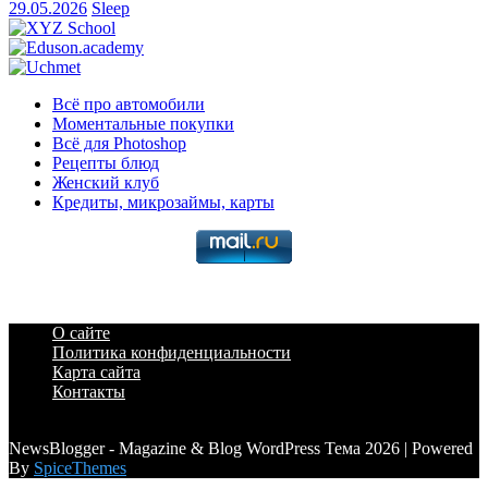
29.05.2026
Sleep
Всё про автомобили
Моментальные покупки
Всё для Photoshop
Рецепты блюд
Женский клуб
Кредиты, микрозаймы, карты
О сайте
Политика конфиденциальности
Карта сайта
Контакты
a6a3996d789ca2d0
NewsBlogger - Magazine & Blog WordPress Тема 2026 | Powered
By
SpiceThemes