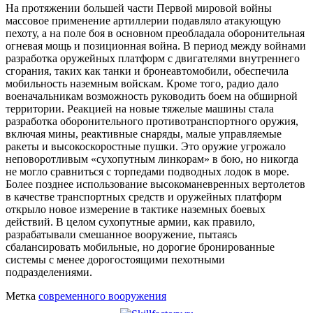
На протяжении большей части Первой мировой войны
массовое применение артиллерии подавляло атакующую
пехоту, а на поле боя в основном преобладала оборонительная
огневая мощь и позиционная война. В период между войнами
разработка оружейных платформ с двигателями внутреннего
сгорания, таких как танки и бронеавтомобили, обеспечила
мобильность наземным войскам. Кроме того, радио дало
военачальникам возможность руководить боем на обширной
территории. Реакцией на новые тяжелые машины стала
разработка оборонительного противотранспортного оружия,
включая мины, реактивные снаряды, малые управляемые
ракеты и высокоскоростные пушки. Это оружие угрожало
неповоротливым «сухопутным линкорам» в бою, но никогда
не могло сравниться с торпедами подводных лодок в море.
Более позднее использование высокоманевренных вертолетов
в качестве транспортных средств и оружейных платформ
открыло новое измерение в тактике наземных боевых
действий. В целом сухопутные армии, как правило,
разрабатывали смешанное вооружение, пытаясь
сбалансировать мобильные, но дорогие бронированные
системы с менее дорогостоящими пехотными
подразделениями.
Метка
современного вооружения