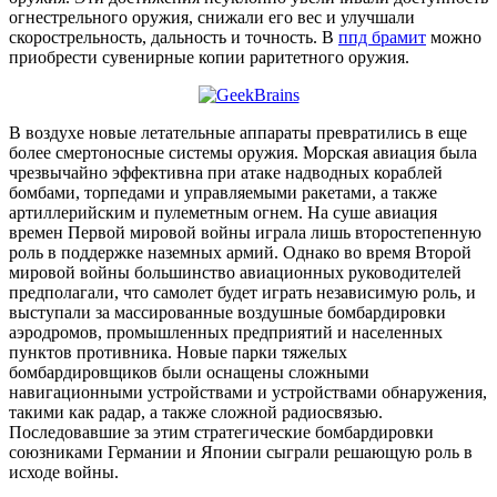
огнестрельного оружия, снижали его вес и улучшали
скорострельность, дальность и точность. В
ппд брамит
можно
приобрести сувенирные копии раритетного оружия.
В воздухе новые летательные аппараты превратились в еще
более смертоносные системы оружия. Морская авиация была
чрезвычайно эффективна при атаке надводных кораблей
бомбами, торпедами и управляемыми ракетами, а также
артиллерийским и пулеметным огнем. На суше авиация
времен Первой мировой войны играла лишь второстепенную
роль в поддержке наземных армий. Однако во время Второй
мировой войны большинство авиационных руководителей
предполагали, что самолет будет играть независимую роль, и
выступали за массированные воздушные бомбардировки
аэродромов, промышленных предприятий и населенных
пунктов противника. Новые парки тяжелых
бомбардировщиков были оснащены сложными
навигационными устройствами и устройствами обнаружения,
такими как радар, а также сложной радиосвязью.
Последовавшие за этим стратегические бомбардировки
союзниками Германии и Японии сыграли решающую роль в
исходе войны.