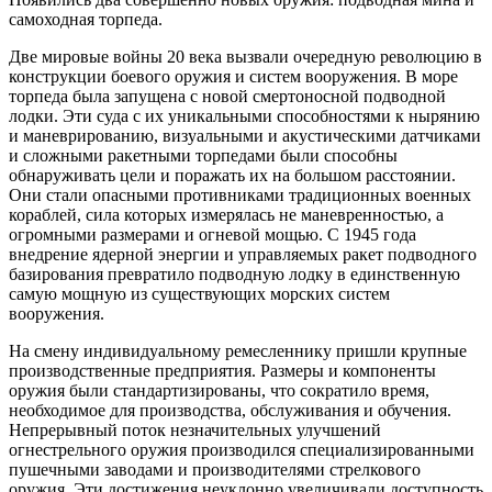
самоходная торпеда.
Две мировые войны 20 века вызвали очередную революцию в
конструкции боевого оружия и систем вооружения. В море
торпеда была запущена с новой смертоносной подводной
лодки. Эти суда с их уникальными способностями к нырянию
и маневрированию, визуальными и акустическими датчиками
и сложными ракетными торпедами были способны
обнаруживать цели и поражать их на большом расстоянии.
Они стали опасными противниками традиционных военных
кораблей, сила которых измерялась не маневренностью, а
огромными размерами и огневой мощью. С 1945 года
внедрение ядерной энергии и управляемых ракет подводного
базирования превратило подводную лодку в единственную
самую мощную из существующих морских систем
вооружения.
На смену индивидуальному ремесленнику пришли крупные
производственные предприятия. Размеры и компоненты
оружия были стандартизированы, что сократило время,
необходимое для производства, обслуживания и обучения.
Непрерывный поток незначительных улучшений
огнестрельного оружия производился специализированными
пушечными заводами и производителями стрелкового
оружия. Эти достижения неуклонно увеличивали доступность