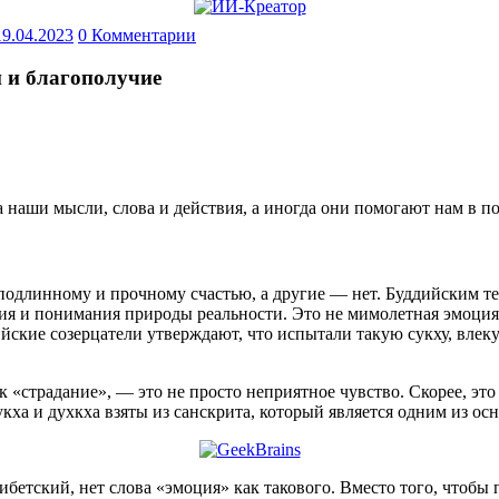
19.04.2023
0 Комментарии
и и благополучие
 наши мысли, слова и действия, а иногда они помогают нам в п
одлинному и прочному счастью, а другие — нет. Буддийским терм
я и понимания природы реальности. Это не мимолетная эмоция и
кие созерцатели утверждают, что испытали такую ​​сукху, влек
к «страдание», — это не просто неприятное чувство. Скорее, это
ха и духкха взяты из санскрита, который является одним из ос
тибетский, нет слова «эмоция» как такового. Вместо того, что