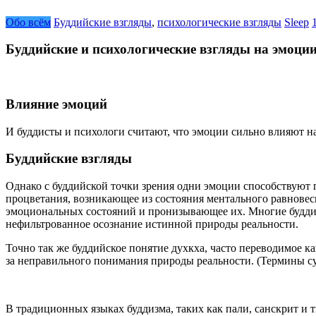
Обо всём
Буддийские взгляды
,
психологические взгляды
Sleep
Буддийские и психологические взгляды на эмоци
Влияние эмоций
И буддисты и психологи считают, что эмоции сильно влияют на
Буддийские взгляды
Однако с буддийской точки зрения одни эмоции способствуют п
процветания, возникающее из состояния ментального равновеси
эмоциональных состояний и пронизывающее их. Многие буддийс
нефильтрованное осознание истинной природы реальности.
Точно так же буддийское понятие духкха, часто переводимое ка
за неправильного понимания природы реальности. (Термины сук
В традиционных языках буддизма, таких как пали, санскрит и 