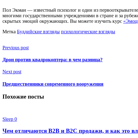
Пол Экман — известный психолог и один из первооткрывателе
многими государственными учреждениями в стране и за рубежо
скрытых эмоций окружающих. Вы можете изучить курс
«Эмоц
Метка
Буддийские взгляды
психологические взгляды
Previous post
Дрон против квадрокоптера: в чем разница?
Next post
Предшественники современного вооружения
Похожие посты
Sleep
0
Чем отличаются B2B и B2C продажи, и как это вл