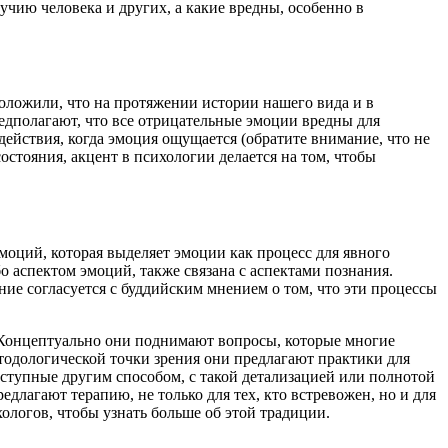
чию человека и других, а какие вредны, особенно в
ложили, что на протяжении истории нашего вида и в
едполагают, что все отрицательные эмоции вредны для
 действия, когда эмоция ощущается (обратите внимание, что не
остояния, акцент в психологии делается на том, чтобы
эмоций, которая выделяет эмоции как процесс для явного
бо аспектом эмоций, также связана с аспектами познания.
ие согласуется с буддийским мнением о том, что эти процессы
 Концептуально они поднимают вопросы, которые многие
тодологической точки зрения они предлагают практики для
ступные другим способом, с такой детализацией или полнотой
лагают терапию, не только для тех, кто встревожен, но и для
хологов, чтобы узнать больше об этой традиции.