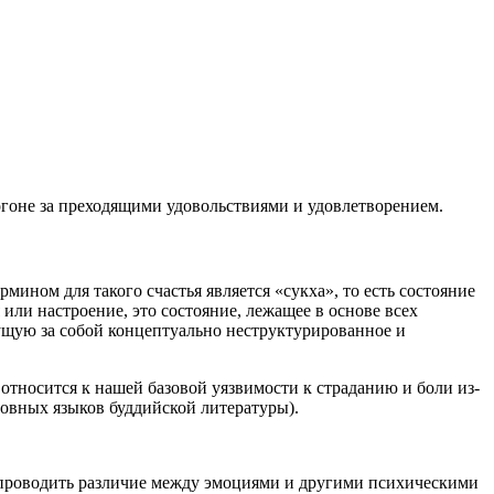
огоне за преходящими удовольствиями и удовлетворением.
ином для такого счастья является «сукха», то есть состояние
ли настроение, это состояние, лежащее в основе всех
ущую за собой концептуально неструктурированное и
 относится к нашей базовой уязвимости к страданию и боли из-
новных языков буддийской литературы).
бы проводить различие между эмоциями и другими психическими