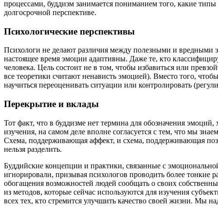
процессами, буддизм занимается пониманием того, какие типы 
долгосрочной перспективе.
Психологические перспективы
Психологи не делают различия между полезными и вредными э
настоящее время эмоции адаптивны. Даже те, кто классифицир
человека. Цель состоит не в том, чтобы избавиться или превзо
все теоретики считают ненависть эмоцией). Вместо того, чтоб
научиться переоценивать ситуации или контролировать (регул
Перекрытие и вклады
Тот факт, что в буддизме нет термина для обозначения эмоций
изучения, на самом деле вполне согласуется с тем, что мы знае
Схема, поддерживающая аффект, и схема, поддерживающая позн
нельзя разделить.
Буддийские концепции и практики, связанные с эмоционально
игнорировали, призывая психологов проводить более тонкие 
обогащения возможностей людей сообщать о своих собственны
из методов, которые сейчас используются для изучения субъек
всех тех, кто стремится улучшить качество своей жизни. Мы на