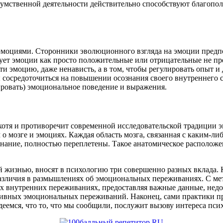
умственной деятельности действительно способствуют благополу
моциями. Сторонники эволюционного взгляда на эмоции предпо
ует эмоции как просто положительные или отрицательные не пр
йти эмоцию, даже ненависть, а в том, чтобы регулировать опыт и
ы сосредоточиться на повышении осознания своего внутреннего с
ировать) эмоциональное поведение и выражения.
, хотя и противоречит современной исследовательской традиции 
м о мозге и эмоциях. Каждая область мозга, связанная с каким-ли
ание, полностью переплетены. Такое анатомическое расположен
й жизнью, вносят в психологию три совершенно разных вклада.
различия в размышлениях об эмоциональных переживаниях. С ме
х внутренних переживаниях, предоставляя важные данные, недо
тивных эмоциональных переживаний. Наконец, сами практики пред
деемся, что то, что мы сообщили, послужит вызову интереса пси