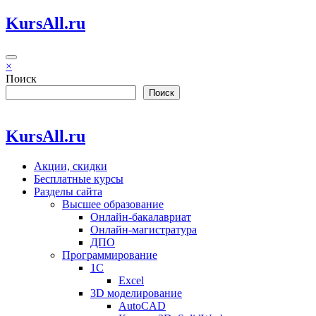
Перейти
KursAll.ru
к
содержимому
×
Поиск
Поиск
KursAll.ru
Акции, скидки
Бесплатные курсы
Разделы сайта
Высшее образование
Онлайн-бакалавриат
Онлайн-магистратура
ДПО
Программирование
1С
Excel
3D моделирование
AutoCAD