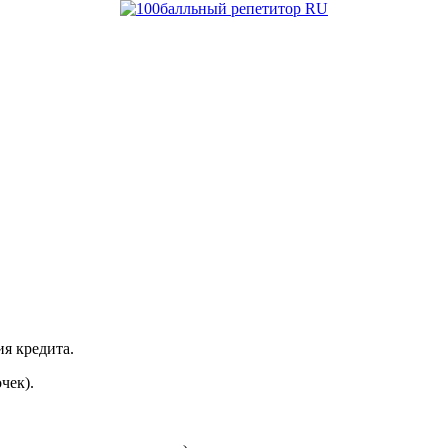
я кредита.
чек).