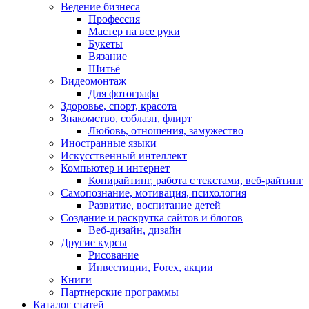
Ведение бизнеса
Профессия
Мастер на все руки
Букеты
Вязание
Шитьё
Видеомонтаж
Для фотографа
Здоровье, спорт, красота
Знакомство, соблазн, флирт
Любовь, отношения, замужество
Иностранные языки
Искусственный интеллект
Компьютер и интернет
Копирайтинг, работа с текстами, веб-райтинг
Самопознание, мотивация, психология
Развитие, воспитание детей
Создание и раскрутка сайтов и блогов
Веб-дизайн, дизайн
Другие курсы
Рисование
Инвестиции, Forex, акции
Книги
Партнерские программы
Каталог статей