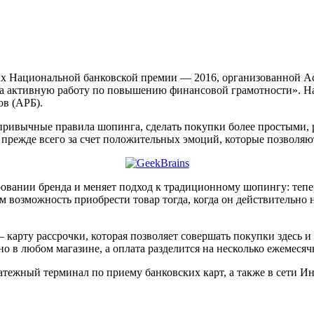
х Национальной банковской премии — 2016, организованной Ас
«За активную работу по повышению финансовой грамотности». 
ов (АРБ).
 привычные правила шопинга, сделать покупки более простыми,
и прежде всего за счет положительных эмоций, которые позволяют
овании бренда и меняет подход к традиционному шопингу: тепер
м возможность приобрести товар тогда, когда он действительно 
 карту рассрочки, которая позволяет совершать покупки здесь и 
но в любом магазине, а оплата разделится на несколько ежемеся
атежный терминал по приему банковских карт, а также в сети Ин