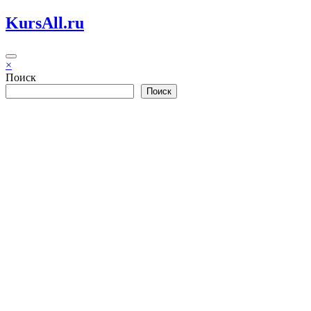
Перейти
KursAll.ru
к
содержимому
×
Поиск
Поиск