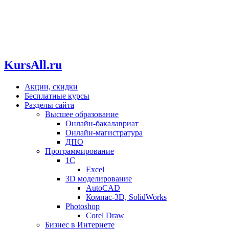
KursAll.ru
Акции, скидки
Бесплатные курсы
Разделы сайта
Высшее образование
Онлайн-бакалавриат
Онлайн-магистратура
ДПО
Программирование
1С
Excel
3D моделирование
AutoCAD
Компас-3D, SolidWorks
Photoshop
Corel Draw
Бизнес в Интернете