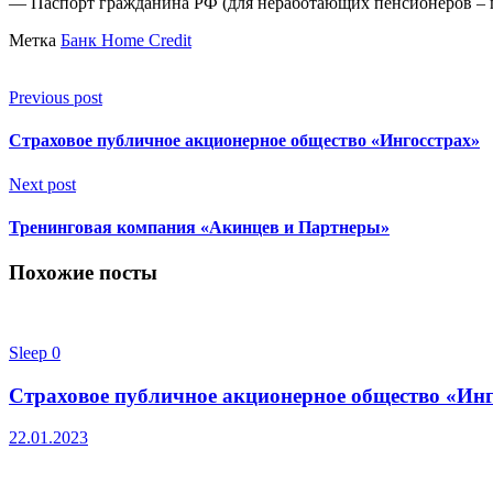
— Паспорт гражданина РФ (для неработающих пенсионеров – п
Метка
Банк Home Credit
Previous post
Страховое публичное акционерное общество «Ингосстрах»
Next post
Тренинговая компания «Акинцев и Партнеры»
Похожие посты
Sleep
0
Страховое публичное акционерное общество «Инг
22.01.2023