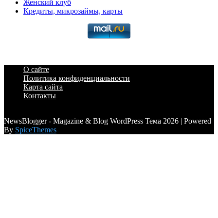
Женский клуб
Кредиты, микрозаймы, карты
О сайте
Политика конфиденциальности
Карта сайта
Контакты
a6a3996d789ca2d0
NewsBlogger - Magazine & Blog WordPress Тема 2026 | Powered
By
SpiceThemes