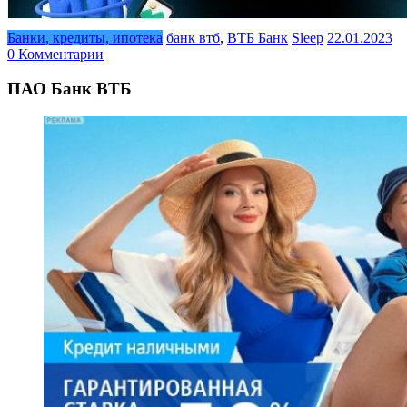
Банки, кредиты, ипотека
банк втб
,
ВТБ Банк
Sleep
22.01.2023
0 Комментарии
ПАО Банк ВТБ