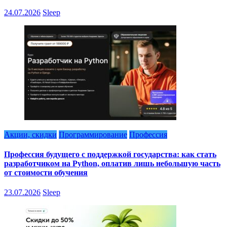
24.07.2026
Sleep
Акции, скидки
Программирование
Профессия
Профессия будущего с поддержкой государства: как стать
разработчиком на Python, оплатив лишь небольшую часть
от стоимости обучения
23.07.2026
Sleep