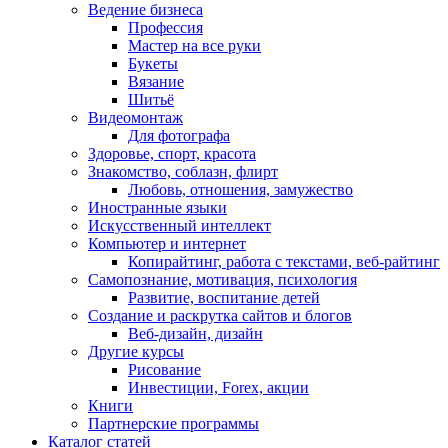
Ведение бизнеса
Профессия
Мастер на все руки
Букеты
Вязание
Шитьё
Видеомонтаж
Для фотографа
Здоровье, спорт, красота
Знакомство, соблазн, флирт
Любовь, отношения, замужество
Иностранные языки
Искусственный интеллект
Компьютер и интернет
Копирайтинг, работа с текстами, веб-райтинг
Самопознание, мотивация, психология
Развитие, воспитание детей
Создание и раскрутка сайтов и блогов
Веб-дизайн, дизайн
Другие курсы
Рисование
Инвестиции, Forex, акции
Книги
Партнерские программы
Каталог статей