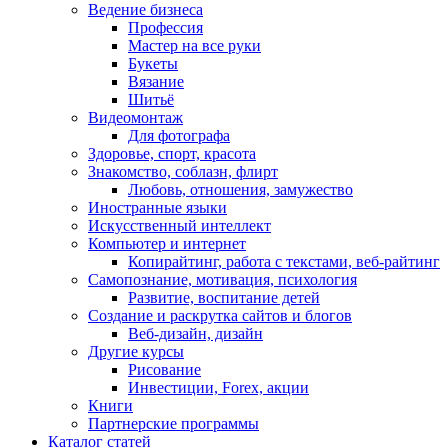
Ведение бизнеса
Профессия
Мастер на все руки
Букеты
Вязание
Шитьё
Видеомонтаж
Для фотографа
Здоровье, спорт, красота
Знакомство, соблазн, флирт
Любовь, отношения, замужество
Иностранные языки
Искусственный интеллект
Компьютер и интернет
Копирайтинг, работа с текстами, веб-райтинг
Самопознание, мотивация, психология
Развитие, воспитание детей
Создание и раскрутка сайтов и блогов
Веб-дизайн, дизайн
Другие курсы
Рисование
Инвестиции, Forex, акции
Книги
Партнерские программы
Каталог статей