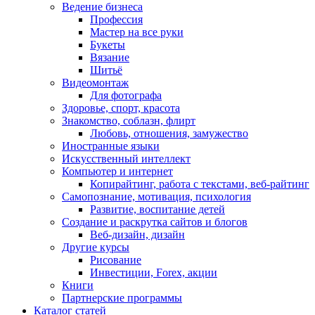
Ведение бизнеса
Профессия
Мастер на все руки
Букеты
Вязание
Шитьё
Видеомонтаж
Для фотографа
Здоровье, спорт, красота
Знакомство, соблазн, флирт
Любовь, отношения, замужество
Иностранные языки
Искусственный интеллект
Компьютер и интернет
Копирайтинг, работа с текстами, веб-райтинг
Самопознание, мотивация, психология
Развитие, воспитание детей
Создание и раскрутка сайтов и блогов
Веб-дизайн, дизайн
Другие курсы
Рисование
Инвестиции, Forex, акции
Книги
Партнерские программы
Каталог статей