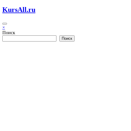
Перейти
KursAll.ru
к
содержимому
×
Поиск
Поиск