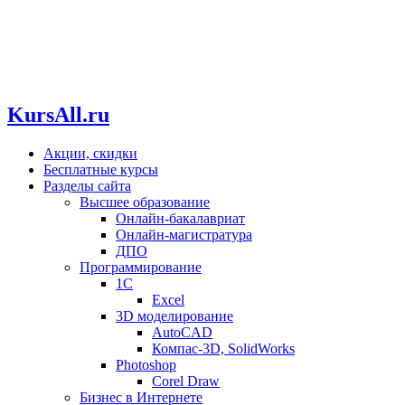
KursAll.ru
Акции, скидки
Бесплатные курсы
Разделы сайта
Высшее образование
Онлайн-бакалавриат
Онлайн-магистратура
ДПО
Программирование
1С
Excel
3D моделирование
AutoCAD
Компас-3D, SolidWorks
Photoshop
Corel Draw
Бизнес в Интернете