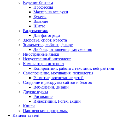
Ведение бизнеса
Профессия
Мастер на все руки
Букеты
Вязание
Шитьё
Видеомонтаж
Для фотографа
Здоровье, спорт, красота
Знакомство, соблазн, флирт
Любовь, отношения, замужество
Иностранные языки
Искусственный интеллект
Компьютер и интернет
Копирайтинг, работа с текстами, веб-райтинг
Самопознание, мотивация, психология
Развитие, воспитание детей
Создание и раскрутка сайтов и блогов
Веб-дизайн, дизайн
Другие курсы
Рисование
Инвестиции, Forex, акции
Книги
Партнерские программы
Каталог статей