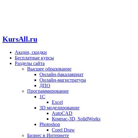
KursAll.ru
Акции, скидки
Бесплатные курсы
Разделы сайта
Высшее образование
Онлайн-бакалавриат
Онлайн-магистратура
ДПО
Программирование
1С
Excel
3D моделирование
AutoCAD
Компас-3D, SolidWorks
Photoshop
Corel Draw
Бизнес в Интернете