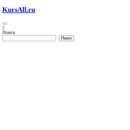
Перейти
KursAll.ru
к
содержимому
×
Поиск
Поиск