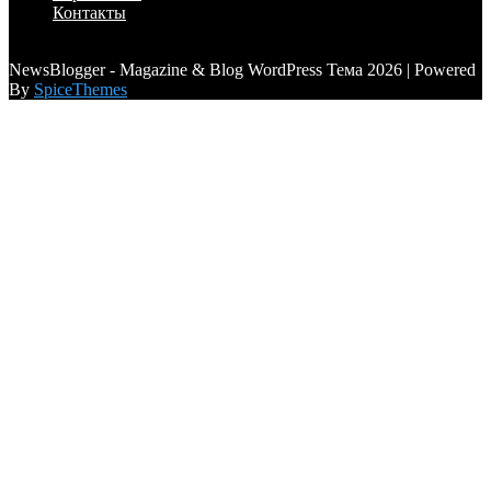
Контакты
a6a3996d789ca2d0
NewsBlogger - Magazine & Blog WordPress Тема 2026 | Powered
By
SpiceThemes