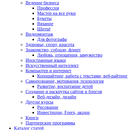
Ведение бизнеса
Профессия
Мастер на все руки
Букеты
Вязание
Шитьё
Видеомонтаж
Для фотографа
Здоровье, спорт, красота
Знакомство, соблазн, флирт
Любовь, отношения, замужество
Иностранные языки
Искусственный интеллект
Компьютер и интернет
Копирайтинг, работа с текстами, веб-райтинг
Самопознание, мотивация, психология
Развитие, воспитание детей
Создание и раскрутка сайтов и блогов
Веб-дизайн, дизайн
Другие курсы
Рисование
Инвестиции, Forex, акции
Книги
Партнерские программы
Каталог статей