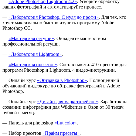
—
«Adobe Photoshop Lightroom 4.2»
. Ускорьте обработку
ваших фотографий и автоматизируйте процесс.
—
«Лаборатория Photoshop. С нуля до профи»
. Для тех, кто
хочет максимально быстро изучить программу Adobe
Photoshop CC.
—
«Мастерская ретуши»
. Овладейте мастерством
профессиональной ретуши.
—
«Лаборатория Lightroom»
.
—
«Мастерская пресетов»
. Состав пакета: 410 пресетов для
программ Photoshop и Lightroom, 4 видео-инструкции.
— Онлайн-курс
«Обтравка в Photoshop»
. Полноценный
обучающий видеокурс по обтравке фотографий в Adobe
Photoshop.
— Онлайн-курс
«Дизайн для маркетплейсов»
. Заработок на
создании инфографики для Wildberries и Ozon от 30 тысяч
рублей в месяц.
— Панель для photoshop
«Lut color»
.
— Набор пресетов
«Прайм пресеты»
.