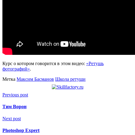
Курс о котором говорится в этом видео:
«Ретушь
фотографий»
.
Метка
Максим Басманов
Школа ретуши
Previous post
Тим Ворон
Next post
Photoshop Expert