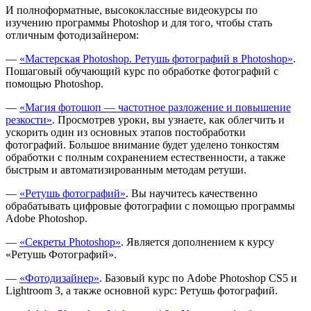
И полноформатные, высококлассные видеокурсы по
изучению программы Photoshop и для того, чтобы стать
отличным фотодизайнером:
—
«Мастерская Photoshop. Ретушь фотографий в Photoshop»
.
Пошаговый обучающий курс по обработке фотографий с
помощью Photoshop.
—
«Магия фотошоп — частотное разложение и повышение
резкости»
. Просмотрев уроки, вы узнаете, как облегчить и
ускорить один из основных этапов постобработки
фотографий. Большое внимание будет уделено тонкостям
обработки с полным сохранением естественности, а также
быстрым и автоматизированным методам ретуши.
—
«Ретушь фотографий»
. Вы научитесь качественно
обрабатывать цифровые фотографии с помощью программы
Adobe Photoshop.
—
«Секреты Photoshop»
. Является дополнением к курсу
«Ретушь Фотографий».
—
«Фотодизайнер»
. Базовый курс по Adobe Photoshop CS5 и
Lightroom 3, а также основной курс: Ретушь фотографий.