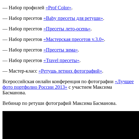
— Набор профилей
«Prof Color»
.
— Набор пресетов
«Baby пресеты для ретуши»
.
— Набор пресетов
«Пресеты лето-осень»
.
— Набор пресетов
«Мастерская пресетов v.3.0»
.
— Набор пресетов
«Пресеты зима»
.
— Набор пресетов
«Travel пресеты»
.
— Мастер-класс
«Ретушь летних фотографий»
.
Всероссийская онлайн конференция по фотографии
«Лучшее
фото портфолио России 2013»
с участием Максима
Басманова.
Вебинар по ретуши фотографий Максима Басманова.