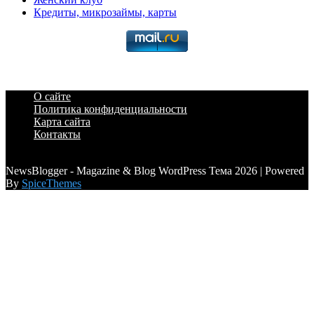
Кредиты, микрозаймы, карты
О сайте
Политика конфиденциальности
Карта сайта
Контакты
a6a3996d789ca2d0
NewsBlogger - Magazine & Blog WordPress Тема 2026 | Powered
By
SpiceThemes