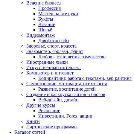
Ведение бизнеса
Профессия
Мастер на все руки
Букеты
Вязание
Шитьё
Видеомонтаж
Для фотографа
Здоровье, спорт, красота
Знакомство, соблазн, флирт
Любовь, отношения, замужество
Иностранные языки
Искусственный интеллект
Компьютер и интернет
Копирайтинг, работа с текстами, веб-райтинг
Самопознание, мотивация, психология
Развитие, воспитание детей
Создание и раскрутка сайтов и блогов
Веб-дизайн, дизайн
Другие курсы
Рисование
Инвестиции, Forex, акции
Книги
Партнерские программы
Каталог статей