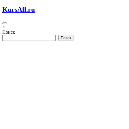
Перейти
KursAll.ru
к
содержимому
×
Поиск
Поиск