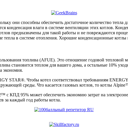
ьку они способны обеспечить достаточное количество тепла дл
ется конденсация влаги в системе вентиляции этих котлов. Кон
тлов предназначены для такой работы и не повреждаются проце
е тепла в системе отопления. Хорошие конденсационные котлы 
ользования топлива (AFUE). Это отношение годовой тепловой м
ива становится теплом для вашего дома, а остальные 10% уходят
а экономия.
RGY STAR®. Чтобы котел соответствовал требованиям ENERGY 
кружающей среды. Что касается газовых котлов, то котлы Al
2™ с КПД 95% может обеспечить экономию затрат на электроэне
ев за каждый год работы котла.