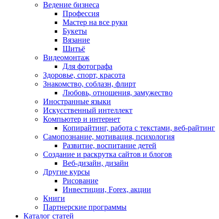
Ведение бизнеса
Профессия
Мастер на все руки
Букеты
Вязание
Шитьё
Видеомонтаж
Для фотографа
Здоровье, спорт, красота
Знакомство, соблазн, флирт
Любовь, отношения, замужество
Иностранные языки
Искусственный интеллект
Компьютер и интернет
Копирайтинг, работа с текстами, веб-райтинг
Самопознание, мотивация, психология
Развитие, воспитание детей
Создание и раскрутка сайтов и блогов
Веб-дизайн, дизайн
Другие курсы
Рисование
Инвестиции, Forex, акции
Книги
Партнерские программы
Каталог статей