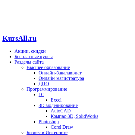
KursAll.ru
Акции, скидки
Бесплатные курсы
Разделы сайта
Высшее образование
Онлайн-бакалавриат
Онлайн-магистратура
ДПО
Программирование
1С
Excel
3D моделирование
AutoCAD
Компас-3D, SolidWorks
Photoshop
Corel Draw
Бизнес в Интернете