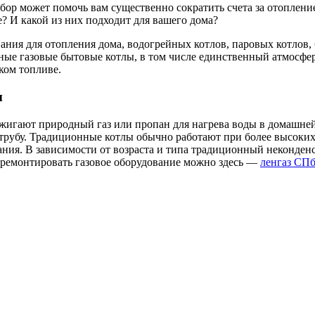
бор может помочь вам существенно сократить счета за отоплен
 И какой из них подходит для вашего дома?
ания для отопления дома, водогрейных котлов, паровых котлов
ные газовые бытовые котлы, в том числе единственный атмосфе
ком топливе.
ы
жигают природный газ или пропан для нагрева воды в домашней
убу. Традиционные котлы обычно работают при более высоких те
ания. В зависимости от возраста и типа традиционный неконде
тремонтировать газовое оборудование можно здесь —
ленгаз СП